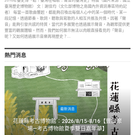
2016年臺史博「聽！臺灣在唱歌：聲音的臺灣史」特展（圖片來源：國立
臺灣歷史博物館） 文｜謝佳均（文化部博物之島國內外資訊專區特約記
者） 每當一首歌曲響起，都能夠召喚出每個人心中的某一個時代、某一
段記憶，透過節奏、歌詞，聽歌與寫歌的人相互共振及共情。因著「聲
音」能夠引發共感的特質，當代許多展覽也透過展示聲音，為觀眾提供更
豐富的觀展體驗。然而，我們如何展示無法以肉眼直接看見的「聲音」
呢？又如何透過展示音樂再現歷史？…
熱門消息
最新消息
花蓮縣考古博物館：2026/8/15-8/16【豐田聚
場—考古博物館夏季雙日嘉年華】