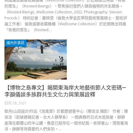
英國倫敦威康收藏機構（Wellcome Collection）於近期推出特展「有根
的眾生」（Rooted Beings），聚焦探討我們人類與植物的共生關係。
（Rooted Beings, Wellcome Collection, 2022. Photography: Steven
Pocock.） 特約記者：戴映萱（倫敦大學金匠學院藝術策展碩士、藝術評
論工作者） 倫敦威康收藏機構（Wellcome Collection）於近期推出特展
「有根的眾生」（Rooted…
國內外資訊
【博物之島專文】揭開東海岸大地藝術節人文密碼—
李韻儀談多族群共生文化力與策展詮釋
四月 28, 2021
歐舟(山田設計)作品《泡風景》於都歷遊客中心（陳佳汝 攝影） 作者：陳
佳汝（前破週報記者、台大人類學系） 一間典雅的日式木造房屋，靜靜
座落在都蘭山的半山腰，像是已經存在一個世紀般，依傍著山，環抱著海
洋，靜靜等待需要的人們來到。…