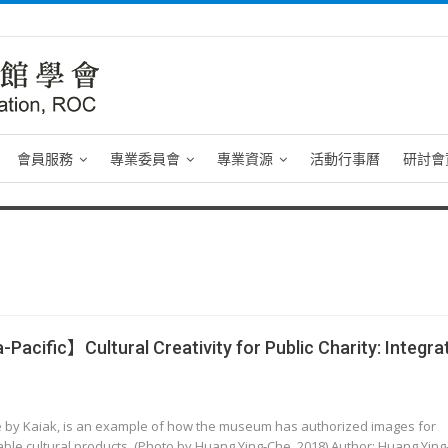
會員服務
專業委員會
專業資源
活動行事曆
研討會
acific】Cultural Creativity for Public Charity: Integrat
 by Kaiak, is an example of how the museum has authorized images for
ble cultural products. (Photo by Huang Ying-Che, 2018) Author: Huang Yin