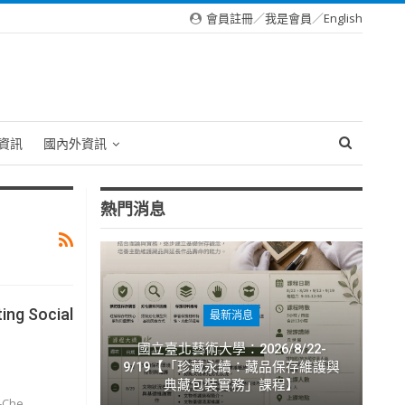
會員註冊
／
我是會員
／
English
資訊
國內外資訊
熱門消息
ing Social
最新消息
國立臺北藝術大學：2026/8/22-
9/19【「珍藏永續：藏品保存維護與
典藏包裝實務」課程】
g-Che