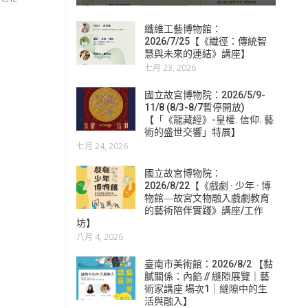
纖維工藝博物館：
2026/7/25【《織徑：傳統智
慧與未來的連結》講座】
七月 23, 2026
國立故宮博物院：2026/5/9-
11/8 (8/3-8/7暫停開放)
【「《龍藏經》-皇權. 信仰. 藝
術的盛世交響」特展】
七月 24, 2026
國立故宮博物院：
2026/8/22【《戲劇 · 少年 · 博
物館―故宮文物融入戲劇教育
的藝術陪伴實踐》講座/工作
坊】
八月 4, 2026
臺南市美術館：2026/8/2 【黏
膩關係：內餡 // 縫隙展覽｜藝
術家講座 場次1｜縫隙中的生
活與融入】