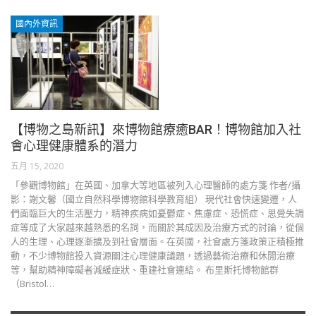
國內外資訊
【博物之島新訊】來博物館療癒BAR！博物館加入社
會心理健康體系的潛力
五月 15, 2020
「參觀博物館」在英國、加拿大等地區被列入心理醫師的處方箋 作者∕攝
影：謝文馨（國立自然科學博物館科學教育組） 現代社會快速變遷，人
們面臨巨大的生活壓力，精神疾病如憂鬱症、焦慮症、恐慌症、思覺失調
症等成了大家越來越熟悉的名詞，而關於其成因及治療方式的討論，從個
人的生理、心理逐漸擴及到社會層面。在英國，社會處方箋政策正積極推
動，不少博物館投入資源關注心理健康議題，透過藝術治療和休閒治療
等，幫助精神障礙者減緩症狀、重建社會連結。 布里斯托博物館群
（Bristol…