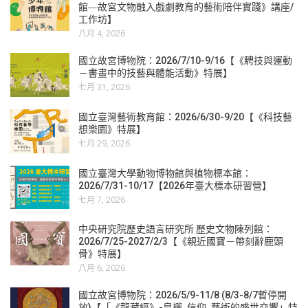
館―故宮文物融入戲劇教育的藝術陪伴實踐》講座/
工作坊】
八月 4, 2026
國立故宮博物院：2026/7/10-9/16【《騁技與運動
－書畫中的技藝與體能活動》特展】
七月 31, 2026
國立臺灣藝術教育館：2026/6/30-9/20【《科技藝
想樂園》特展】
七月 29, 2026
國立臺灣大學動物博物館與植物標本館：
2026/7/31-10/17【2026年臺大標本研習營】
七月 7, 2026
中央研究院歷史語言研究所 歷史文物陳列館：
2026/7/25-2027/2/3【《親近國寶－帶刻辭鹿頭
骨》特展】
八月 6, 2026
國立故宮博物院：2026/5/9-11/8 (8/3-8/7暫停開
放)【「《龍藏經》-皇權. 信仰. 藝術的盛世交響」特