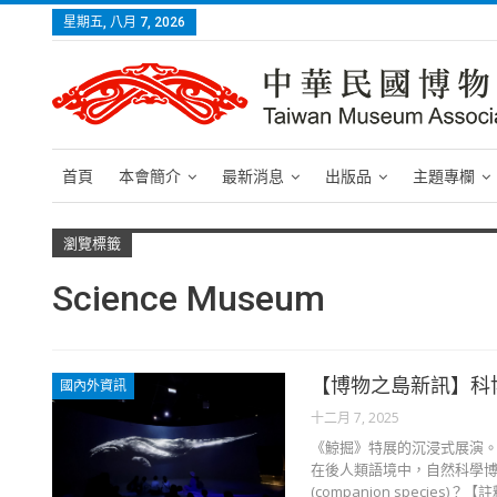
星期五, 八月 7, 2026
首頁
本會簡介
最新消息
出版品
主題專欄
瀏覽標籤
Science Museum
【博物之島新訊】科
國內外資訊
十二月 7, 2025
《鯨掘》特展的沉浸式展演。
在後人類語境中，自然科學
(companion speci