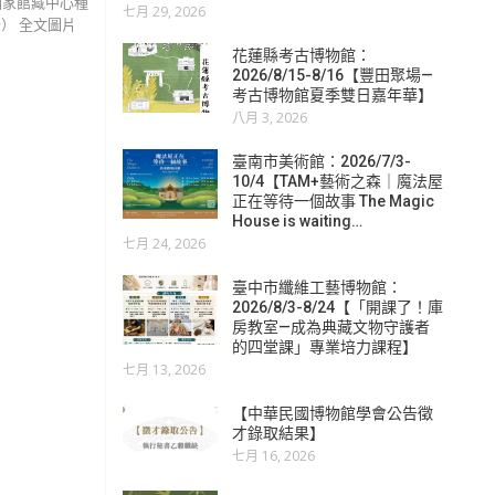
國家館藏中心種
七月 29, 2026
者） 全文圖片
花蓮縣考古博物館：
2026/8/15-8/16【豐田聚場—
考古博物館夏季雙日嘉年華】
八月 3, 2026
臺南市美術館：2026/7/3-
10/4【TAM+藝術之森｜魔法屋
正在等待一個故事 The Magic
House is waiting…
七月 24, 2026
臺中市纖維工藝博物館：
2026/8/3-8/24【「開課了！庫
房教室—成為典藏文物守護者
的四堂課」專業培力課程】
七月 13, 2026
【中華民國博物館學會公告徵
才錄取結果】
七月 16, 2026