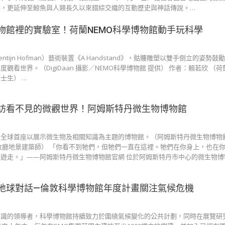
外，更延伸至鯨魚與人類長久以來錯綜交織的互動歷史與神話傳說。…
物館裡的實驗室！荷蘭NEMO科學博物館動手玩科學
ntijn Hofman）藝術裝置《A Handstand》，骷髏雕塑以雙手倒立的姿勢
觀看世界。（DigiDaan 攝影／NEMO科學博物館 提供） 作者：賴若欣 （
士生） …
訪看不見的微觀世界！阿姆斯特丹微生物博物館
全球首座以展示微生物及相關知識為主題的博物館。（阿姆斯特丹微生物博物館
政廳地景建築師） 「你看不到牠們，但牠們一直在這裡。牠們在你身上，也在
遊走。」——阿姆斯特丹微生物博物館官網 位於阿姆斯特丹市中心的微生物博物館
地球對話—倫敦科學博物館年度計畫關注氣候危機
意識的領導者，科學博物館持續致力於圍繞氣候變化的公共計劃，同時在展覽研