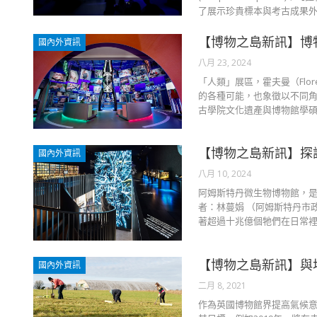
了展示珍貴標本與考古成果
【博物之島新訊】博
國內外資訊
八月 23, 2024
「人類」展區，霍夫曼（Flore
的各種可能，也象徵以不同角度
古學院文化遺產與博物館學碩
【博物之島新訊】探
國內外資訊
八月 10, 2024
阿姆斯特丹微生物博物館，是
者：林蔓娟 （阿姆斯特丹市
著超過十兆億個牠們在日常裡
【博物之島新訊】與
國內外資訊
二月 8, 2021
作為英國博物館界提高氣候