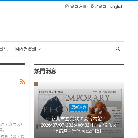
會員註冊
／
我是會員
／
English
資訊
國內外資訊
熱門消息
最新消息
新北市立鶯歌陶瓷博物館：
經理、策展人）
2026/07/07-2026/08/02【前哥倫布文
種」
化遺產—當代陶藝詮釋】
鯨魚骸骨出發，除