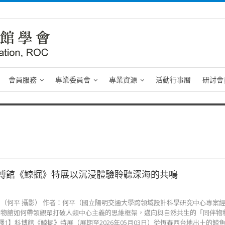
會員服務
專業委員會
專業資源
活動行事曆
研討會
博館《鯨掘》特展以沉浸體驗聆聽深海的共鳴
（何平 攝影） 作者：何平（國立陽明交通大學跨領域設計科學研究中心專案
博物館如何帶領觀眾打破人類中心主義的思維框架，邁向與自然共生的「同伴物
es)？【註釋1】科博館《鯨掘》特展（展期至2026年05月03日）從恆春西台地出土的