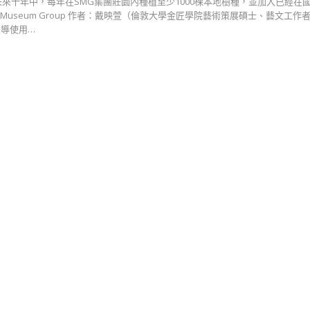
未來十年中，每年在SMG集團莊園內種植至少1000棵本地樹種，並加入已經在
ence Museum Group 作者：戴映萱（倫敦大學金匠學院藝術策展碩士、藝文工作
導使用…