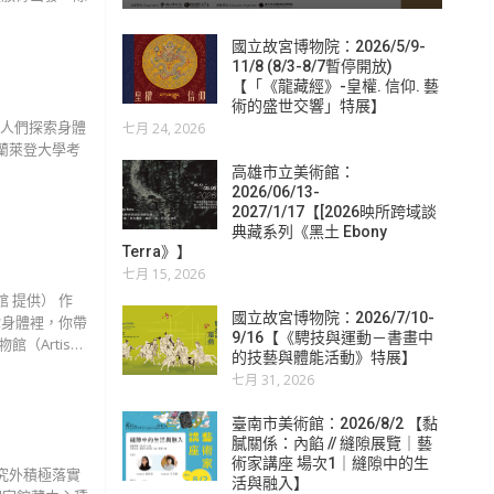
國立故宮博物院：2026/5/9-
11/8 (8/3-8/7暫停開放)
【「《龍藏經》-皇權. 信仰. 藝
術的盛世交響」特展】
鼓勵人們探索身體
七月 24, 2026
荷蘭萊登大學考
高雄市立美術館：
2026/06/13-
2027/1/17【[2026映所跨域談
典藏系列《黑土 Ebony
Terra》】
七月 15, 2026
 提供） 作
國立故宮博物院：2026/7/10-
你身體裡，你帶
9/16【《騁技與運動－書畫中
（Artis…
的技藝與體能活動》特展】
七月 31, 2026
臺南市美術館：2026/8/2 【黏
膩關係：內餡 // 縫隙展覽｜藝
術家講座 場次1｜縫隙中的生
究外積極落實
活與融入】