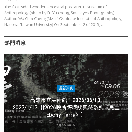
The four-sided wooden ancestral post at NTU Museum of
Anthropology (photo by Fu Yu-cheng, Smalleyes Photography)
Author: Wu Chia-Cheng (MA of Graduate Institute of Anthropology,
National Taiwan University) On September 12 of 2015,…
熱門消息
最新消息
高雄市立美術館：2026/06/13-
2027/1/17【[2026映所跨域談典藏系列《黑土
Ebony Terra》】
七月 15, 2026