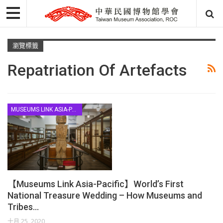
瀏覽標籤
Repatriation Of Artefacts
MUSEUMS LINK ASIA-PACIFIC
【Museums Link Asia-Pacific】World’s First
National Treasure Wedding – How Museums and
Tribes…
十月 25, 2020