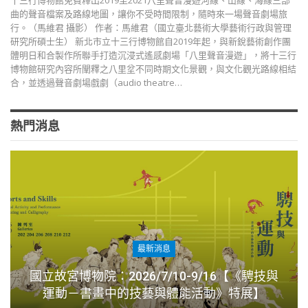
十三行博物館免費釋出2019至2021八里聲音漫遊河線、山線、海線三部
曲的聲音檔案及路線地圖，讓你不受時間限制，隨時來一場聲音劇場旅
行。（馬維君 攝影） 作者：馬維君（國立臺北藝術大學藝術行政與管理
研究所碩士生） 新北市立十三行博物館自2019年起，與新銳藝術創作團
體明日和合製作所聯手打造沉浸式遙感劇場「八里聲音漫遊」，將十三行
博物館研究內容所闡釋之八里坌不同時期文化景觀，與文化觀光路線相結
合，並透過聲音劇場戲劇（audio theatre…
熱門消息
最新消息
國立故宮博物院：2026/7/10-9/16【《騁技與
運動－書畫中的技藝與體能活動》特展】