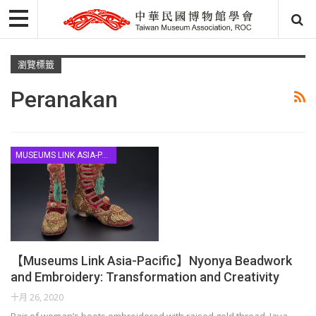
瀏覽標籤
Peranakan
MUSEUMS LINK ASIA-PACIFIC
【Museums Link Asia-Pacific】Nyonya Beadwork
and Embroidery: Transformation and Creativity
十月 26, 2020