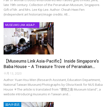
Pair of woman’s boots embroidered with raised gold thread. Java,
late 19th century. Collection of the Peranakan Museum, Singapore.
Gift of Mr. and Mrs. Lee Kip Lee. Author: Cheah Hwei Fen
(Independent art historian) Image credits: All…
MUSEUMS LINK ASIA-PACIFIC
【Museums Link Asia-Pacific】Inside Singapore’s
Baba House – A Treasure Trove of Peranakan…
十月 13, 2020
Author: Yuan Hsu-Wen (Research Assistant, Education Department,
National Taiwan Museum) Photographs by Olivia Kwok for NUS Baba
House ＊The article is translated from "博物之島 Museum Island", a
website introducing museums in Taiwan and…
國內外資訊