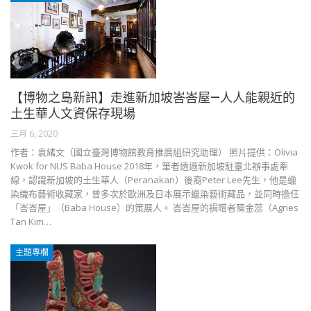
【博物之島新訊】走進新加坡峇峇屋—人人能親近的
土生華人文資保存現場
三月 6, 2020
作者：袁緒文（國立臺灣博物館教育推廣組研究助理） 照片提供：Olivia
Kwok for NUS Baba House 2018年，筆者透過新加坡駐臺北辦事處牽
線，認識新加坡的土生華人（Peranakan）後裔Peter Lee先生，他是蠟
染織布藝術收藏家，曾多次於歐洲及日本展示蠟染藝術藏品，並同時擔任
「峇峇屋」（Baba House）的策展人。 峇峇屋的捐贈者陳金蕊（Agnes
Tan Kim…
主題專欄