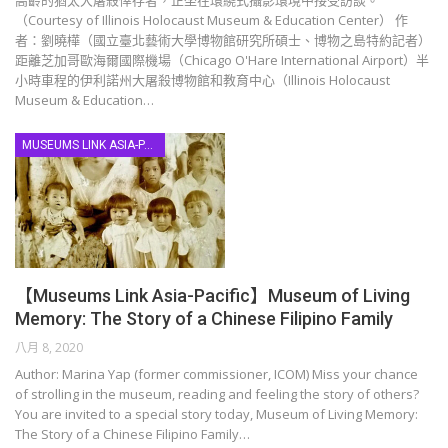
高齡的猶太大屠殺倖存者，正坐在環繞式攝影環境中接受訪談。
（Courtesy of Illinois Holocaust Museum & Education Center） 作
者：劉曉樺（國立臺北藝術大學博物館研究所碩士、博物之島特約記者）
距離芝加哥歐海爾國際機場（Chicago O'Hare International Airport）半
小時車程的伊利諾州大屠殺博物館和教育中心（Illinois Holocaust
Museum & Education…
MUSEUMS LINK ASIA-PACIFIC
【Museums Link Asia-Pacific】Museum of Living
Memory: The Story of a Chinese Filipino Family
八月 8, 2020
Author: Marina Yap (former commissioner, ICOM) Miss your chance
of strolling in the museum, reading and feeling the story of others?
You are invited to a special story today, Museum of Living Memory:
The Story of a Chinese Filipino Family…