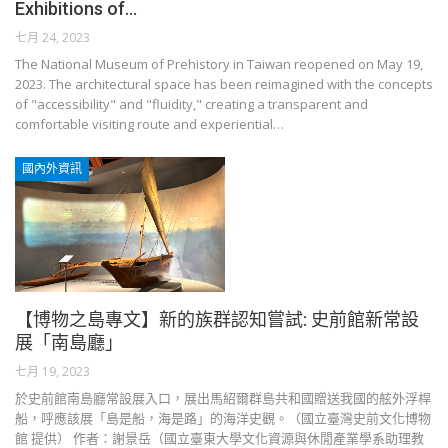
Exhibitions of…
七月 24, 2023
The National Museum of Prehistory in Taiwan reopened on May 19,
2023. The architectural space has been reimagined with the concepts
of "accessibility" and "fluidity," creating a transparent and
comfortable visiting route and experiential…
國內外資訊
【博物之島專文】新的族群認知嘗試: 史前館新常設
展「南島廳」
七月 19, 2023
於史前館南島廳常設展入口，展出馬紹爾群島共和國贈送我國的舷外浮桿
船，呼應該展「島是船，海是路」的海洋史觀。（國立臺灣史前文化博物
館 提供） 作者：謝景岳（國立臺東大學文化資源與休閒產業學系助理教