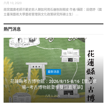
六月 10, 2020
雨宮國廣老師示範史前人類如何用石器刨削樹皮 作者∕攝影：田偲妤（國
立臺灣藝術大學藝術管理與文化政策研究所碩士生） …
熱門消息
最新消息
花蓮縣考古博物館：2026/8/15-8/16【豐田聚
場—考古博物館夏季雙日嘉年華】
八月 3, 2026