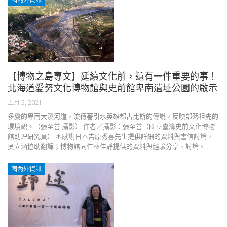
國內外資訊
【博物之島專文】延續文化前，還有一件重要的事！
北海道愛努文化博物館與史前館卑南遺址公園的啟示
五月 5, 2021
多變的卑南大溪河道，流傳著引水英雄都古比斯的傳說，反映部落祖先的
環境觀。（張至善 攝影） 作者／攝影：張至善（國立臺灣史前文化博物
館助理研究員） ＊感謝日本吉原秀喜先生提供詳細的資料與書信討論，
吳立涵協助翻譯；博物館同仁林佳靜提供的資料與經驗分享、討論。…
國內外資訊