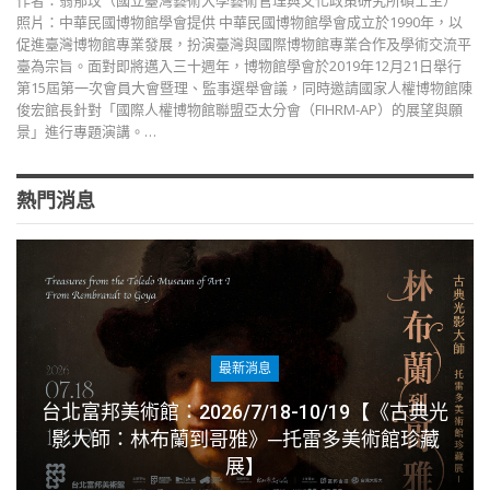
作者：翁郁玟（國立臺灣藝術大學藝術管理與文化政策研究所碩士生）
照片：中華民國博物館學會提供 中華民國博物館學會成立於1990年，以
促進臺灣博物館專業發展，扮演臺灣與國際博物館專業合作及學術交流平
臺為宗旨。面對即將邁入三十週年，博物館學會於2019年12月21日舉行
第15屆第一次會員大會暨理、監事選舉會議，同時邀請國家人權博物館陳
俊宏館長針對「國際人權博物館聯盟亞太分會（FIHRM-AP）的展望與願
景」進行專題演講。…
熱門消息
最新消息
台北富邦美術館：2026/7/18-10/19【《古典光
影大師：林布蘭到哥雅》─托雷多美術館珍藏
展】