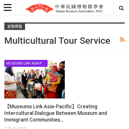
瀏覽標籤
Multicultural Tour Service
MUSEUMS LINK ASIA-PACIFIC
【Museums Link Asia-Pacific】Creating
Intercultural Dialogue Between Museum and
Immigrant Communities…
十月 20, 2020