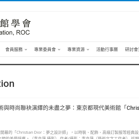
會員服務
專業委員會
專業資源
活動行事曆
研討會
tion
與時尚聯袂演繹的未盡之夢：東京都現代美術館「Christ
幕的「Christian Dior：夢之設計師」，以時裝、配飾、高級訂製服等經典
與日本文化之間的美學呼應。（李亦晟 攝影） 作者/攝影：李亦晟（藝術文字工作者） 