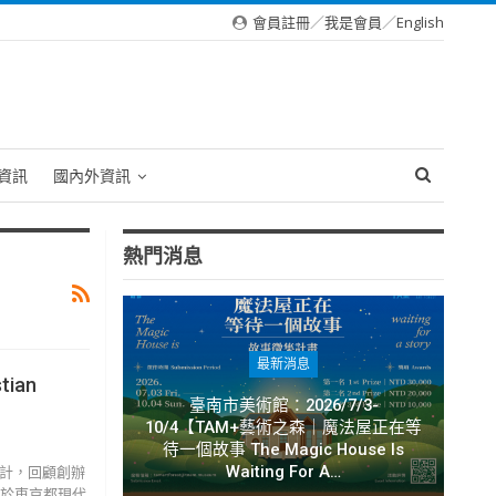
會員註冊
／
我是會員
／
English
資訊
國內外資訊
熱門消息
最新消息
ian
臺南市美術館：2026/7/3-
10/4【TAM+藝術之森｜魔法屋正在等
待一個故事 The Magic House Is
Waiting For A…
設計，回顧創辦
近期於東京都現代