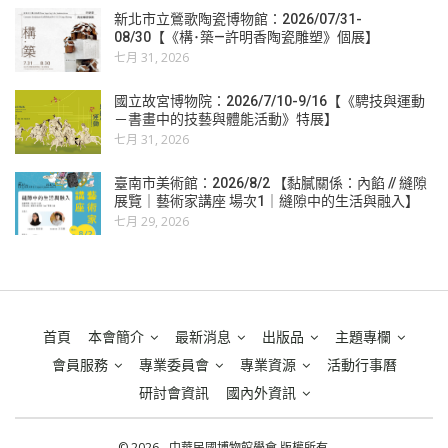
新北市立鶯歌陶瓷博物館：2026/07/31-
08/30【《構･築—許明香陶瓷雕塑》個展】
七月 31, 2026
國立故宮博物院：2026/7/10-9/16【《騁技與運動
－書畫中的技藝與體能活動》特展】
七月 31, 2026
臺南市美術館：2026/8/2 【黏膩關係：內餡 // 縫隙
展覽｜藝術家講座 場次1｜縫隙中的生活與融入】
七月 29, 2026
首頁
本會簡介
最新消息
出版品
主題專欄
會員服務
專業委員會
專業資源
活動行事曆
研討會資訊
國內外資訊
© 2026 - 中華民國博物館學會 版權所有.