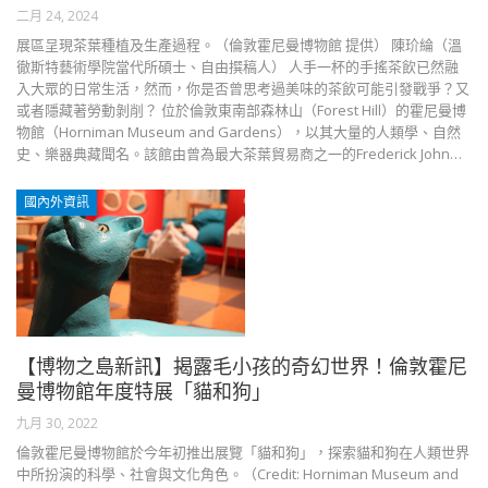
二月 24, 2024
展區呈現茶葉種植及生產過程。（倫敦霍尼曼博物館 提供） 陳玠綸（溫
徹斯特藝術學院當代所碩士、自由撰稿人） 人手一杯的手搖茶飲已然融
入大眾的日常生活，然而，你是否曾思考過美味的茶飲可能引發戰爭？又
或者隱藏著勞動剝削？ 位於倫敦東南部森林山（Forest Hill）的霍尼曼博
物館（Horniman Museum and Gardens），以其大量的人類學、自然
史、樂器典藏聞名。該館由曾為最大茶葉貿易商之一的Frederick John…
國內外資訊
【博物之島新訊】揭露毛小孩的奇幻世界！倫敦霍尼
曼博物館年度特展「貓和狗」
九月 30, 2022
倫敦霍尼曼博物館於今年初推出展覽「貓和狗」，探索貓和狗在人類世界
中所扮演的科學、社會與文化角色。（Credit: Horniman Museum and