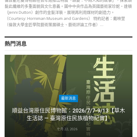
倫敦霍尼曼博物館在去年底推出特展「頭髮：不為人知的故事」，探索頭
髮此纖維的多重面貌與文化意義。圖中中央作品為英國藝術家珍妮‧達頓
（Jenni Dutton）創作的金髮洋裝，展現再利用媒材的創造力。
（Courtesy: Horniman Museum and Gardens） 特約記者：戴映萱
（倫敦大學金匠學院藝術策展碩士、藝術評論工作者）…
熱門消息
最新消息
順益台灣原住民博物館：2026/7/7-9/13【草木
生活誌 — 臺灣原住民族植物紀實】
七月 22, 2026