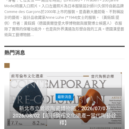
「穿著：七位女性 ── 兩百年時尚」(Dressed – 7 Frauen – 200 Jahre
Mode)特展入口照片。入口左邊照片為日本服裝設計師川久保玲自創品牌
Comme des Garçons於2000年上市的服裝。是喜歡大膽前衛、不對稱設
計的藝術、設計品收藏家Anne Lühe (*1944)女士的服裝。（黃鈺娟 提
供） 作者：黃鈺娟（德國奧爾登堡大學博物館與展覽博士候選人） 衣服
除了實際的保暖功能外，也是與外界溝通及形塑自我的工具。德國漢堡藝
術與工藝博物館…
熱門消息
最新消息
新北市立鶯歌陶瓷博物館：2026/07/07-
2026/08/02【前哥倫布文化遺產—當代陶藝詮
釋】