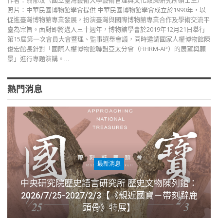
作者：翁郁玟（國立臺灣藝術大學藝術管理與文化政策研究所碩士生）
照片：中華民國博物館學會提供 中華民國博物館學會成立於1990年，以
促進臺灣博物館專業發展，扮演臺灣與國際博物館專業合作及學術交流平
臺為宗旨。面對即將邁入三十週年，博物館學會於2019年12月21日舉行
第15屆第一次會員大會暨理、監事選舉會議，同時邀請國家人權博物館陳
俊宏館長針對「國際人權博物館聯盟亞太分會（FIHRM-AP）的展望與願
景」進行專題演講。…
熱門消息
最新消息
中央研究院歷史語言研究所 歷史文物陳列館：
2026/7/25-2027/2/3【《親近國寶－帶刻辭鹿
頭骨》特展】