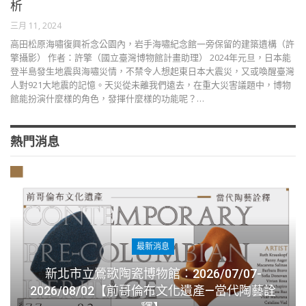
析
三月 11, 2024
高田松原海嘯復興祈念公園內，岩手海嘯紀念館一旁保留的建築遺構（許
擎攝影） 作者：許擎（國立臺灣博物館計畫助理） 2024年元旦，日本能
登半島發生地震與海嘯災情，不禁令人想起東日本大震災，又或喚醒臺灣
人對921大地震的記憶。天災從未離我們遠去，在重大災害議題中，博物
館能扮演什麼樣的角色，發揮什麼樣的功能呢？…
熱門消息
最新消息
新北市立鶯歌陶瓷博物館：2026/07/07-
2026/08/02【前哥倫布文化遺產—當代陶藝詮