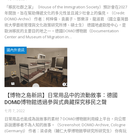
「移民社群之家」（House of the Immigration Society）預計會在2027
年開放，旨在幫助傳遞文化的多元性並且減少社會上的偏見。（Credit:
DOMiD-Archiv） 作者：柯梓偉、袁晨子、鄧樂淳、龍淑君 （國立臺灣藝
術大學藝術管理與文化政策研究所博、碩士生） 德國地處歐陸中心，是
歐洲移民的主要目的地之一。德國DOMiD博物館（Documentation
Center and Museum of Migration in…
國內外資訊
【博物之島新訊】日常用品中的流動敘事：德國
DOMiD博物館透過參與式典藏探究移民之聲
七月 7, 2022
日常用品也能成為說故事的素材？DOMiD博物館利用線上平台，向公眾
訴說遷移者不為人知的故事。（Screenshot: DOMiD-Archive, Cologne
(Germany)） 作者：梁卓堯（輔仁大學博物館學研究所研究生） 你有玩