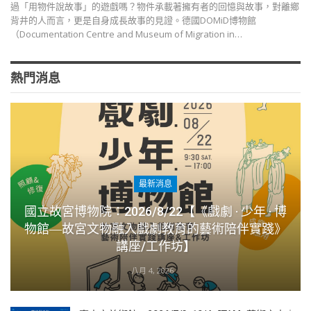
過「用物件說故事」的遊戲嗎？物件承載著擁有者的回憶與故事，對離鄉
背井的人而言，更是自身成長故事的見證。德國DOMiD博物館
（Documentation Centre and Museum of Migration in…
熱門消息
最新消息
國立故宮博物院：2026/8/22【《戲劇 · 少年 · 博
物館―故宮文物融入戲劇教育的藝術陪伴實踐》
講座/工作坊】
八月 4, 2026