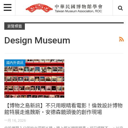
瀏覽標籤
Design Museum
國內外資訊
【博物之島新訊】不只用眼睛看電影！倫敦設計博物
館特展走進魏斯・安德森鏡頭後的創作現場
一月 16, 2026