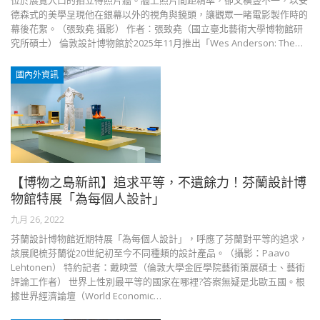
位於展覽入口的拍立得照片牆。牆上照片間距精準，卻又橫豎不一，以安
德森式的美學呈現他在銀幕以外的視角與鏡頭，讓觀眾一睹電影製作時的
幕後花絮。（張致堯 攝影） 作者：張致堯（國立臺北藝術大學博物館研
究所碩士） 倫敦設計博物館於2025年11月推出「Wes Anderson: The…
國內外資訊
【博物之島新訊】追求平等，不遺餘力！芬蘭設計博
物館特展「為每個人設計」
九月 26, 2022
芬蘭設計博物館近期特展「為每個人設計」，呼應了芬蘭對平等的追求，
該展爬梳芬蘭從20世紀初至今不同種類的設計產品。（攝影：Paavo
Lehtonen） 特約記者：戴映萱（倫敦大學金匠學院藝術策展碩士、藝術
評論工作者） 世界上性別最平等的國家在哪裡?答案無疑是北歐五國。根
據世界經濟論壇（World Economic…