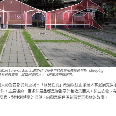
Lorenzo Bernini的創作《睡夢中的赫爾馬夫羅迪特斯（Sleeping
）》，意味著具有雙性、雌雄同體的人。（暹羅博物館提供）
個人的聲音都受到重視。「照見性別」改變以往由策展人掌握展覽敘
眾收集物件，主展場的一百多件展品都是從群眾外包收集而來。這些衣物、
的反應、對性別轉變的渴望，向觀眾傳達深刻而豐富多樣的故事。