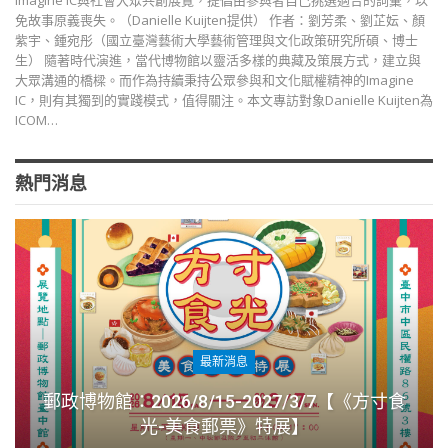
Imagine IC與社會大眾共創展覽，提倡由參與者自己挑選適合的詞彙，以
免故事原義喪失。（Danielle Kuijten提供） 作者：劉芳柔、劉芷妘、顏
紫宇、鍾宛彤（國立臺灣藝術大學藝術管理與文化政策研究所碩、博士
生） 隨著時代演進，當代博物館以靈活多樣的典藏及策展方式，建立與
大眾溝通的橋樑。而作為持續秉持公眾參與和文化賦權精神的Imagine
IC，則有其獨到的實踐模式，值得關注。本文專訪對象Danielle Kuijten為
ICOM…
熱門消息
最新消息
郵政博物館：2026/8/15-2027/3/7【《方寸食
光-美食郵票》特展】