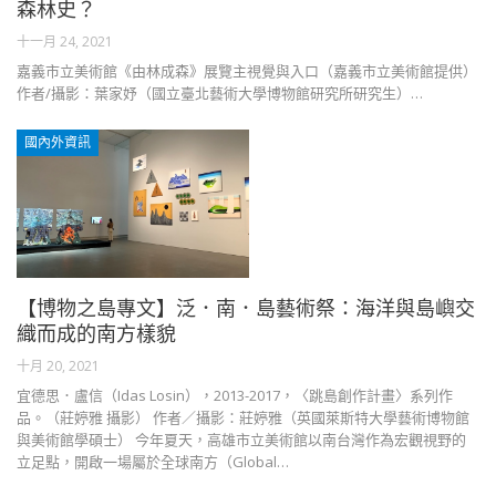
森林史？
十一月 24, 2021
嘉義市立美術館《由林成森》展覽主視覺與入口（嘉義市立美術館提供）
作者/攝影：葉家妤（國立臺北藝術大學博物館研究所研究生）…
國內外資訊
【博物之島專文】泛．南．島藝術祭：海洋與島嶼交
織而成的南方樣貌
十月 20, 2021
宜德思．盧信（Idas Losin），2013-2017，〈跳島創作計畫〉系列作
品。（莊婷雅 攝影） 作者／攝影：莊婷雅（英國萊斯特大學藝術博物館
與美術館學碩士） 今年夏天，高雄市立美術館以南台灣作為宏觀視野的
立足點，開啟一場屬於全球南方（Global…