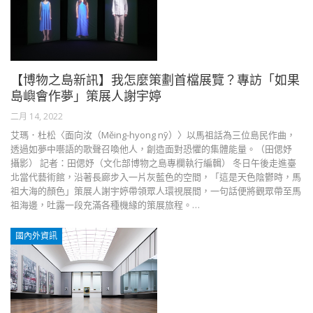
【博物之島新訊】我怎麼策劃首檔展覽？專訪「如果
島嶼會作夢」策展人謝宇婷
二月 14, 2022
艾瑪．杜松〈面向汝（Měing-hyong nȳ）〉以馬祖話為三位島民作曲，
透過如夢中囈語的歌聲召喚他人，創造面對恐懼的集體能量。（田偲妤
攝影） 記者：田偲妤（文化部博物之島專欄執行編輯） 冬日午後走進臺
北當代藝術館，沿著長廊步入一片灰藍色的空間，「這是天色陰鬱時，馬
祖大海的顏色」策展人謝宇婷帶領眾人環視展間，一句話便將觀眾帶至馬
祖海邊，吐露一段充滿各種機緣的策展旅程。…
國內外資訊