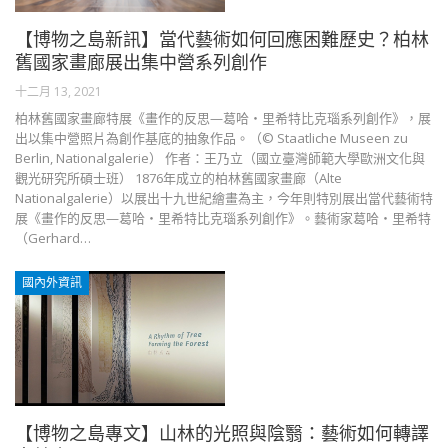
【博物之島新訊】當代藝術如何回應困難歷史？柏林
舊國家畫廊展出集中營系列創作
十二月 13, 2021
柏林舊國家畫廊特展《畫作的反思—葛哈・里希特比克瑙系列創作》，展
出以集中營照片為創作基底的抽象作品。（© Staatliche Museen zu
Berlin, Nationalgalerie） 作者：王乃立（國立臺灣師範大學歐洲文化與
觀光研究所碩士班） 1876年成立的柏林舊國家畫廊（Alte
Nationalgalerie）以展出十九世紀繪畫為主，今年則特別展出當代藝術特
展《畫作的反思—葛哈・里希特比克瑙系列創作》。藝術家葛哈・里希特
（Gerhard…
國內外資訊
【博物之島專文】山林的光照與陰翳：藝術如何轉譯