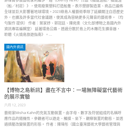
菲律賓參展藝術家利羅伊．紐（Leeroy NEW）作品《描籠涯船／描籠涯
（船／村莊）》，使用廢棄塑料打造船隻，表示塑膠製造業、商品已遍佈
全球並巨大影響著地球環境。2023綠島人權藝術季除了延續關注白恐歷史
外，也擴及許多當代社會議題，使其成為容納更多元聲音的藝術季。（均
勻製作 提供） 作者：葉家妤、郭冠廷、陳宛柔（文化部博物之島國內外
資訊專區編輯室） 延著環島公路，透過分散於島上的木雕花生擴音器，
聆聽《火燒島旅遊指南》。…
國內外資訊
【博物之島新訊】盡在不言中：一場無障礙當代藝術
的展示實驗
六月 12, 2023
藝術家Misha Kahn的充氣互動裝置，由字母、數字及符號組成的名稱呼
應作品的隨機性，參觀者可以遊走、觸摸、坐下、觀察裝置的動態，並透
過擠壓改變裝置的形態。 作者：陳瑋彤（國立臺灣藝術大學藝術管理與