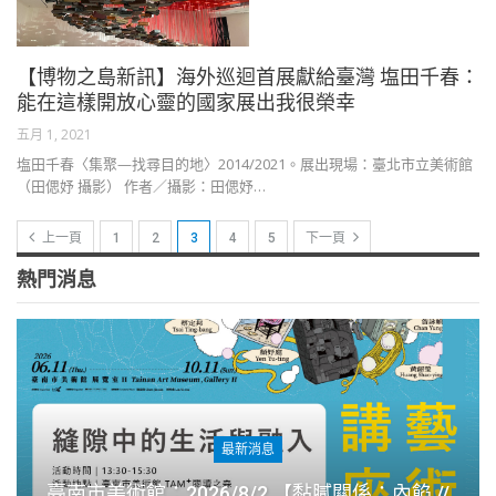
【博物之島新訊】海外巡迴首展獻給臺灣 塩田千春：
能在這樣開放心靈的國家展出我很榮幸
五月 1, 2021
塩田千春〈集聚—找尋目的地〉2014/2021。展出現場：臺北市立美術館
（田偲妤 攝影） 作者／攝影：田偲妤…
上一頁
1
2
3
4
5
下一頁
熱門消息
最新消息
臺南市美術館：2026/8/2 【黏膩關係：內餡 //