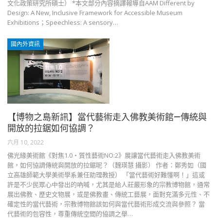
文化政策研究所碩士） *本文部分內容摘譯報導自AAM Different by
Design: A New, Inclusive Framework for Accessible Museum
Exhibitions；Speechless: A sensory…
國內外資訊
【博物之島新訊】當代藝術走入佛教美術館—傳統與
開放的拉鋸如何協調？
六月 10, 2022
佛光緣美術館《對焦1.0・質性藝術NO:2》展讓當代藝術走入佛教美術
館，如何協調傳統與開放的拉鋸呢？（魏瑛慧 攝影） 作者：鄭秀如（國
立高雄師範大學美術學系兼任助理教授） 「當代藝術好難懂啊！」這或
許是不少民眾心中發出的吶喊，尤其是給人莊嚴形象的宗教博物館，通常
展出佛教、歷史文物展，或是佛教畫、傳統工藝展，面對充滿多元性、不
確定性的當代藝術，宗教博物館該如何與當代藝術形成交流與參照？ 當
代藝術的包容性，尊重傳統空間的協調之舉…