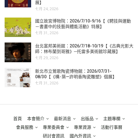
展】
七月 24, 2026
國立故宮博物院：2026/7/10-9/16【《騁技與運動
－書畫中的技藝與體能活動》特展】
七月 31, 2026
台北富邦美術館：2026/7/18-10/19【《古典光影大
師：林布蘭到哥雅》─托雷多美術館珍藏展】
七月 29, 2026
新北市立鶯歌陶瓷博物館：2026/07/31-
08/30【《構･築—許明香陶瓷雕塑》個展】
七月 31, 2026
首頁
本會簡介
最新消息
出版品
主題專欄
會員服務
專業委員會
專業資源
活動行事曆
研討會資訊
國內外資訊