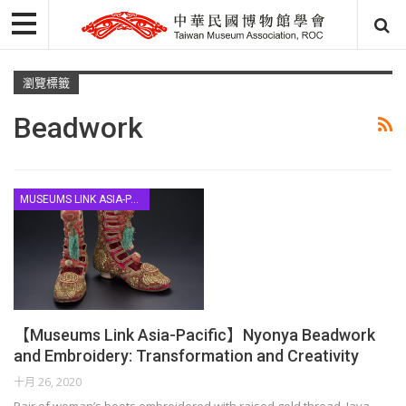
瀏覽標籤
Beadwork
MUSEUMS LINK ASIA-PACIFIC
【Museums Link Asia-Pacific】Nyonya Beadwork
and Embroidery: Transformation and Creativity
十月 26, 2020