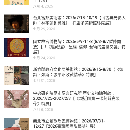
工作坊】
八月 4, 2026
台北富邦美術館：2026/7/18-10/19【《古典光影大
師：林布蘭到哥雅》─托雷多美術館珍藏展】
七月 29, 2026
國立故宮博物院：2026/5/9-11/8 (8/3-8/7暫停開
放)【「《龍藏經》-皇權. 信仰. 藝術的盛世交響」特
展】
七月 24, 2026
新竹縣政府文化局美術館：2026/8/15-8/30【《如
詩．如斯：張平沼收藏精華》特展】
七月 31, 2026
中央研究院歷史語言研究所 歷史文物陳列館：
2026/7/25-2027/2/3【《親近國寶－帶刻辭鹿頭
骨》特展】
八月 6, 2026
新北市立鶯歌陶瓷博物館：2026/07/31-
12/27【2026臺灣國際陶藝雙年展】