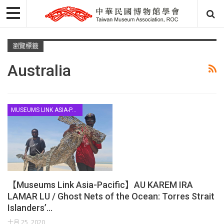
瀏覽標籤
Australia
MUSEUMS LINK ASIA-PACIFIC
【Museums Link Asia-Pacific】AU KAREM IRA
LAMAR LU / Ghost Nets of the Ocean: Torres Strait
Islanders’…
十月 25, 2020