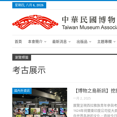
星期四, 八月 6, 2026
首頁
本會簡介
最新消息
出版品
主題專欄
瀏覽標籤
考古展示
【博物之島新訊】挖
國內外資訊
一月 2, 2025
展覽呈現西拉雅族青年參與考
1624年荷蘭東印度公司從
自世界各地的文化，造就今