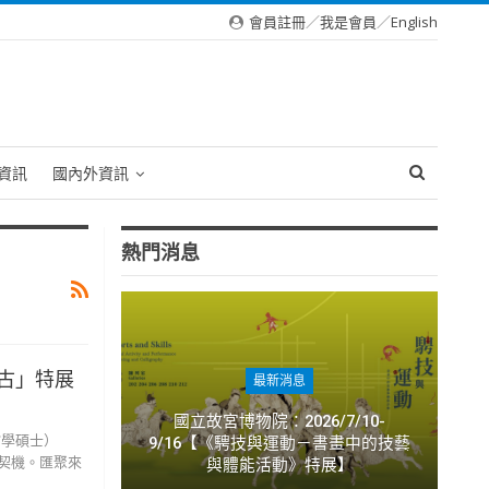
會員註冊
／
我是會員
／
English
資訊
國內外資訊
熱門消息
古」特展
最新消息
國立故宮博物院：2026/7/10-
館學碩士）
9/16【《騁技與運動－書畫中的技藝
契機。匯聚來
與體能活動》特展】