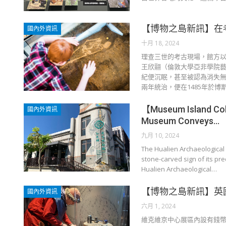
【博物之島新訊】在
國內外資訊
十月 18, 2024
理查三世的考古現場，館方以骨架輪廓
王欣翮（倫敦大學亞非學院藝
紀便沉眠，甚至被認為消失無
兩年統治，便在1485年於博斯沃思之
【Museum Island Col
國內外資訊
Museum Conveys…
九月 10, 2024
The Hualien Archaeological
stone-carved sign of its pr
Hualien Archaeological…
【博物之島新訊】英
國內外資訊
六月 1, 2024
維克維京中心展區內設有錢幣