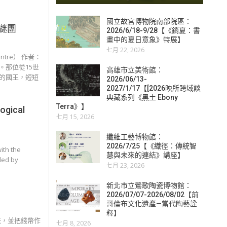
國立故宮博物院南部院區：
謎團
2026/6/18-9/28【《銷夏：書
畫中的夏日意象》特展】
七月 22, 2026
ntre） 作者：
。那位從15世
高雄市立美術館：
的國王，短短
2026/06/13-
2027/1/17【[2026映所跨域談
典藏系列《黑土 Ebony
Terra》】
ogical
七月 15, 2026
纖維工藝博物館：
2026/7/25【《織徑：傳統智
ith the
慧與未來的連結》講座】
ded by
七月 23, 2026
新北市立鶯歌陶瓷博物館：
2026/07/07-2026/08/02【前
哥倫布文化遺產—當代陶藝詮
釋】
法，並把錢幣作
七月 8, 2026