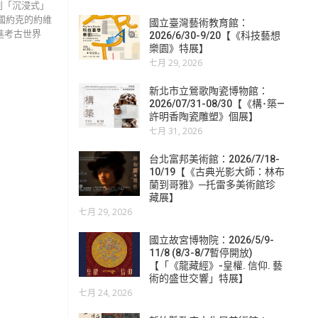
到「沉浸式」
國約克的約維
國立臺灣藝術教育館：
拉進考古世界
2026/6/30-9/20【《科技藝想
樂園》特展】
七月 29, 2026
新北市立鶯歌陶瓷博物館：
2026/07/31-08/30【《構･築—
許明香陶瓷雕塑》個展】
七月 31, 2026
台北富邦美術館：2026/7/18-
10/19【《古典光影大師：林布
蘭到哥雅》─托雷多美術館珍
藏展】
七月 29, 2026
國立故宮博物院：2026/5/9-
11/8 (8/3-8/7暫停開放)
【「《龍藏經》-皇權. 信仰. 藝
術的盛世交響」特展】
七月 24, 2026