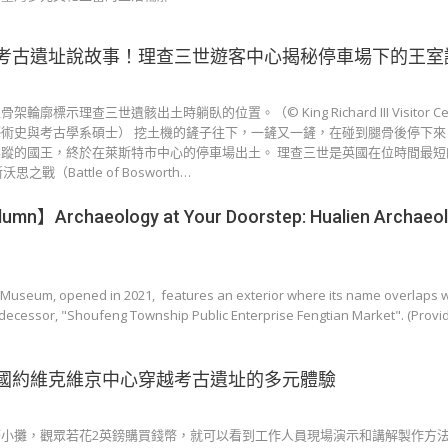
考古遺址說故事！理查三世遊客中心揭秘停車場下的王室
標示理查三世遺骸出土時躺臥的位置。（© King Richard III Visitor Ce
術史與考古學系碩士） 挖土機的鏟子往下，一鏟又一鏟，在碰到腿骨後停下來
蹤的國王，終於在萊斯特市中心的停車場出土。 理查三世是英國在位時間最短
戰（Battle of Bosworth…
umn】Archaeology at Your Doorstep: Hualien Archaeol
 Museum, opened in 2021, features an exterior where its name overlaps w
edecessor, "Shoufeng Township Public Enterprise Fengtian Market". (Provi
國約維克維京中心穿越考古遺址的多元體驗
小攤，觀眾若花2英鎊購買錢幣，就可以看到工作人員現場演示和講解製作方