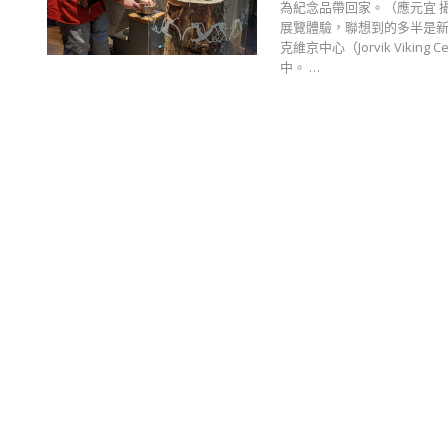
為紀念品帶回家。（應元宜 
展覽體驗，聯想到的多半是
克維京中心（Jorvik Vik
中。 …