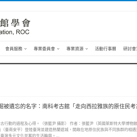
會員服務
專業委員會
專業資源
活動行事曆
研討會
掘被遺忘的名字：南科考古館「走向西拉雅族的原住民考
古行動的過程及心得。（張籃尹 攝影） 作者：張籃尹（英國萊斯特大學博物
大員（臺南安平）登陸臺灣並建造熱蘭遮城，開啟在地原住民族與不同族群的相遇
日臺灣多元文化並蓄的生活輪廓。…