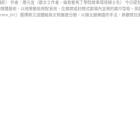
攝影） 作者：應元宜（藝文工作者、倫敦聖馬丁學院敘事環境碩士生） 今日提
新媒體藝術，以視覺動態搭配音效，在展間或封閉式劇場內呈現的展示型態。英
ing Centre, JVC）選擇將沉浸體驗與文物展間分開，以類主題樂園的手法，將觀眾