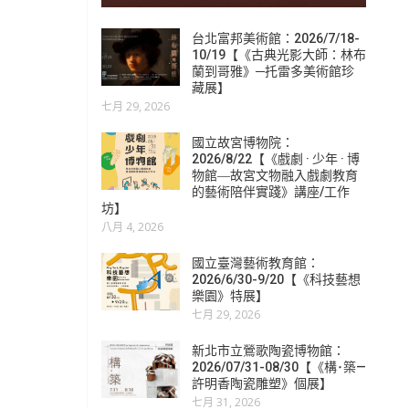
台北富邦美術館：2026/7/18-
10/19【《古典光影大師：林布
蘭到哥雅》─托雷多美術館珍
藏展】
七月 29, 2026
國立故宮博物院：
2026/8/22【《戲劇 · 少年 · 博
物館―故宮文物融入戲劇教育
的藝術陪伴實踐》講座/工作
坊】
八月 4, 2026
國立臺灣藝術教育館：
2026/6/30-9/20【《科技藝想
樂園》特展】
七月 29, 2026
新北市立鶯歌陶瓷博物館：
2026/07/31-08/30【《構･築—
許明香陶瓷雕塑》個展】
七月 31, 2026