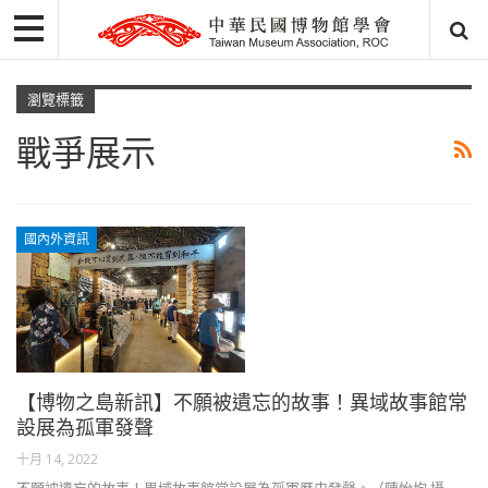
瀏覽標籤
戰爭展示
國內外資訊
【博物之島新訊】不願被遺忘的故事！異域故事館常
設展為孤軍發聲
十月 14, 2022