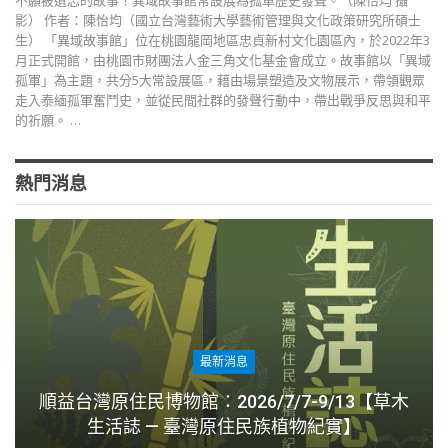
不願被遺忘的故事！異域故事館常設展為孤軍歷史發聲。（陳怡均 攝
影） 作者：陳怡均（國立台灣藝術大學藝術管理與文化政策研究所碩士
生） 「異域故事館」位在桃園龍岡地區忠貞新村文化園區內，於2022年3
月正式開館，由桃園市財團法人金三角文化基金會成立。故事館以「異域
孤軍」為主題，共分5大常設展區，藉由場景塑造及文物展示，帶領觀眾
走入泰緬孤軍奮鬥史，並從民間社群的發聲行動中，帶出戰爭反思與和平
的祈願。 …
熱門消息
最新消息
順益台灣原住民博物館：2026/7/7-9/13【草木
生活誌 — 臺灣原住民族植物紀實】