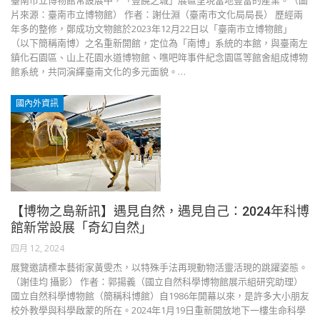
臺南市立博物館常設展中，「豐饒之城」展區呈現當地豐富的產業。（圖
片來源：臺南市立博物館） 作者：謝仕淵（臺南市文化局局長） 歷經兩
年多的整修，鄭成功文物館於2023年12月22日以「臺南市立博物館」
（以下簡稱南博）之名重新開館，定位為「南博」系統的本館，與臺南左
鎮化石園區、山上花園水道博物館、噍吧哖事件紀念園區等館舍組成博物
館系統，共同演繹臺南文化的多元面貌。…
國內外資訊
【博物之島新訊】遇見自然，遇見自己：2024年科博
館新常設展「奇幻自然」
四月 12, 2024
展覽邀請標本藝術家黃雯杰，以特殊手法再現動物活靈活現的跳躍姿態。
（謝佳均 攝影） 作者：郭揚義（國立自然科學博物館展示組研究助理）
國立自然科學博物館（簡稱科博館）自1986年開幕以來，是許多大小朋友
校外教學與科學啟蒙的所在。2024年1月19日重新開放地下一樓生命科學