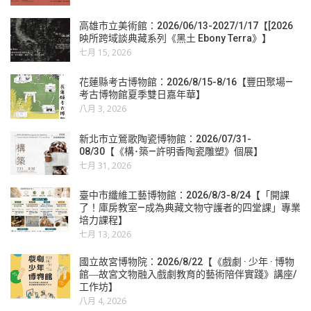
高雄市立美術館：2026/06/13-2027/1/17【[2026
映所跨域談典藏系列《黑土 Ebony Terra》】
七月 15, 2026
花蓮縣考古博物館：2026/8/15-8/16【豐田聚場—
考古博物館夏季雙日嘉年華】
八月 3, 2026
新北市立鶯歌陶瓷博物館：2026/07/31-
08/30【《構･築—許明香陶瓷雕塑》個展】
七月 31, 2026
臺中市纖維工藝博物館：2026/8/3-8/24【「開課
了！庫房教室—成為典藏文物守護者的四堂課」專業
培力課程】
七月 13, 2026
國立故宮博物院：2026/8/22【《戲劇 · 少年 · 博物
館―故宮文物融入戲劇教育的藝術陪伴實踐》講座/
工作坊】
八月 4, 2026