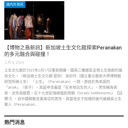
國內外資訊
【博物之島新訊】新加坡土生文化館探索Peranakan
的多元融合與碰撞！
三月 8, 2024
土生文化館於2023年2月17日重新開幕，圖為三樓展區呈現土生族群的風
尚文化。（新加坡土生文化館 提供） 吳妙玲（國立臺北藝術大學博物館
研究所碩士生） 「土生」（Peranakan）一詞，源自於馬來語的
「anak」（孩子），其延申含義是「在本地出生的人」，男性稱為峇
峇，女性為娘惹。在十九世紀海峽殖民時期（Straits Settlements）【註
釋1】，自中國移動至東南亞的男性，與當地女子結婚的後代被稱爲土生
華人（Peranakan…
熱門消息