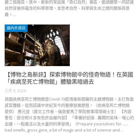
廳三個展區。其中，嶄新的常設展「奇幻自然」展區，邀請觀眾一同認識
自然背後所蘊含的科學原理，並思考自然、科學與生命之間的關係與意
義。…
國內外資訊
【博物之島新訊】探索博物館中的怪奇物語！在英國
「疾病至死亡博物館」體驗黑暗過去
三月 9, 2024
英國疾病至死亡博物館是Covid-19疫情後新開幕的主題博物館，主打負面
感官體驗，從而認識中世紀至今的醫療發展歷程。（疾病至死亡博物館
提供） 應元宜（藝文工作者、倫敦聖馬丁學院敘事環境碩士生） 【內容
警告：部分照片含有些許血腥內容】 「準備好迎接…難聞的氣味、噁心的
血腥、一點魔法以及大量的科學發現」（Prepare yourselves for……
bad smells, gross gore, a bit of magic and a lot of science and…