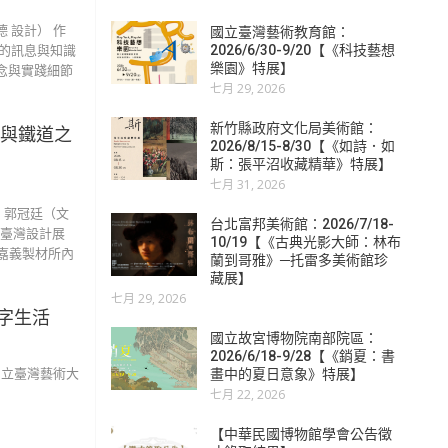
 設計） 作
國立臺灣藝術教育館：
的訊息與知識
2026/6/30-9/20【《科技藝想
樂園》特展】
念與實踐細節
七月 29, 2026
新竹縣政府文化局美術館：
林與鐵道之
2026/8/15-8/30【《如詩．如
斯：張平沼收藏精華》特展】
七月 31, 2026
：郭冠廷（文
台北富邦美術館：2026/7/18-
年臺灣設計展
10/19【《古典光影大師：林布
於嘉義製材所內
蘭到哥雅》─托雷多美術館珍
藏展】
七月 29, 2026
字生活
國立故宮博物院南部院區：
2026/6/18-9/28【《銷夏：書
國立臺灣藝術大
畫中的夏日意象》特展】
七月 22, 2026
【中華民國博物館學會公告徵