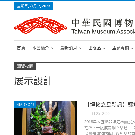
星期五, 八月 7, 2026
首頁
本會簡介
最新消息
出版品
主題專欄
瀏覽標籤
展示設計
【博物之島新訊】鱷
國內外資訊
十一月 25, 2022
2018年因查緝非法走私而沒入倫敦
詮釋，一度成為網路話題。（
展覽是博物館與民眾對話的