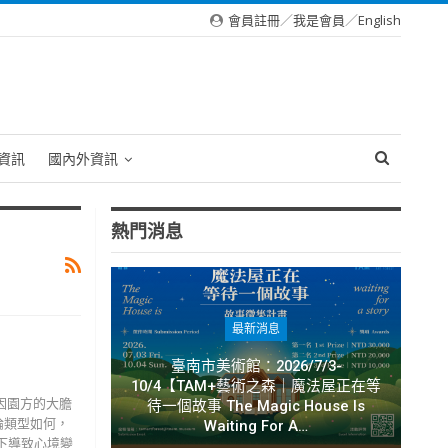
會員註冊
／
我是會員
／
English
資訊
國內外資訊
熱門消息
最新消息
臺南市美術館：2026/7/3-
10/4【TAM+藝術之森｜魔法屋正在等
包，因園方的大膽
待一個故事 The Magic House Is
論類型如何，
Waiting For A…
下導致心境變