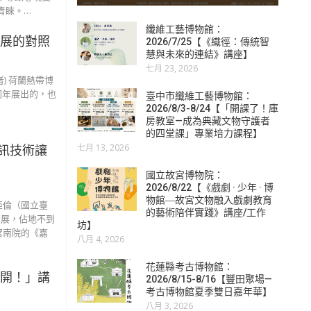
青睞。…
纖維工藝博物館：
特展的對照
2026/7/25【《織徑：傳統智
慧與未來的連結》講座】
七月 23, 2026
) 荷蘭熱帶博
，而同年展出的，也
臺中市纖維工藝博物館：
2026/8/3-8/24【「開課了！庫
房教室—成為典藏文物守護者
的四堂課」專業培力課程】
七月 13, 2026
訊技術讓
國立故宮博物院：
2026/8/22【《戲劇 · 少年 · 博
物館―故宮文物融入戲劇教育
亞倫（國立臺
的藝術陪伴實踐》講座/工作
設展，佔地不到
坊】
於故宮南院的《嘉
八月 4, 2026
花蓮縣考古博物館：
公開！」講
2026/8/15-8/16【豐田聚場—
考古博物館夏季雙日嘉年華】
八月 3, 2026