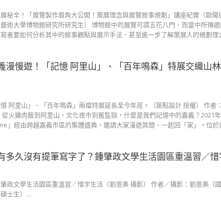
展秘辛！「展覽製作眉角大公開！策展理念與展覽敘事規劃」講座紀實（歐陽德
藝術大學博物館研究所研究生） 博物館中的展覽可謂五花八門，而當中所傳遞
書寫者要如何分析其中的敘事觀點與展示手法，甚至進一步了解策展人的規劃理
義漫慢遊！「記憶 阿里山」、「百年鳴森」特展交織山
憶 阿里山」、「百年鳴森」兩檔特展延長至今年底。（築點設計 授權） 作者
 從火雞肉飯到阿里山、文化夜市到舊監獄，什麼是我們記憶中的嘉義？2021
s Home」經由跨越嘉義市區的集體盛典，邀請大家漫遊其間、一起回「家」。位
有多久沒有提筆寫字了？鍾肇政文學生活園區重溫習／惜
肇政文學生活園區重溫習／惜字生活（劉恩美 攝影） 作者／攝影：劉恩美（
碩士生）…