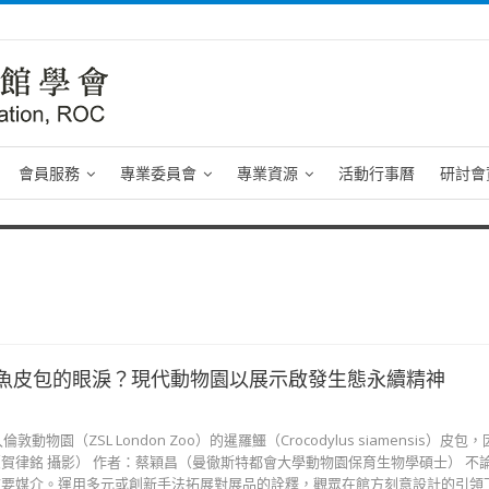
會員服務
專業委員會
專業資源
活動行事曆
研討會
魚皮包的眼淚？現代動物園以展示啟發生態永續精神
動物園（ZSL London Zoo）的暹羅鱷（Crocodylus siamensis）皮
賀律銘 攝影） 作者：蔡穎昌（曼徹斯特都會大學動物園保育生物學碩士） 不
首要媒介。運用多元或創新手法拓展對展品的詮釋，觀眾在館方刻意設計的引領