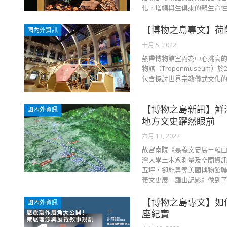
化，增幅與生俱來的親生命性（
【博物之島專文】荷
國內外資訊
十月 5, 2022
熱帶博物館室內為中心挑高的
物館（Tropenmuseum）於
包含探討世界宗教儀式文化的特
【博物之島新訊】鮮
國內外資訊
地方文史躍然眼前
六月 13, 2022
故宮南院《嘉義文史展－羅山
灣大學土木系測量及空間資訊
五坪，卻能勇奪美國博物館聯盟（Am
義文史展－羅山記影》做到了！ http
【博物之島專文】如
國內外資訊
座紀實