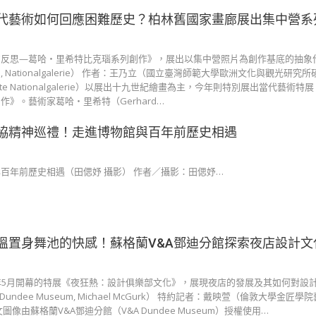
代藝術如何回應困難歷史？柏林舊國家畫廊展出集中營系
的反思—葛哈・里希特比克瑙系列創作》，展出以集中營照片為創作基底的抽象
u Berlin, Nationalgalerie） 作者：王乃立（國立臺灣師範大學歐洲文化與觀光研究所
e Nationalgalerie）以展出十九世紀繪畫為主，今年則特別展出當代藝術特
》。藝術家葛哈・里希特（Gerhard…
協精神巡禮！走進博物館與百年前歷史相遇
百年前歷史相遇（田偲妤 攝影） 作者／攝影：田偲妤…
溫置身舞池的快感！蘇格蘭V&A鄧迪分館探索夜店設計文
21年5月開幕的特展《夜狂熱：設計俱樂部文化》，展現夜店的發展及其如何對設
&A Dundee Museum, Michael McGurk） 特約記者：戴映萱（倫敦大學金匠
像由蘇格蘭V&A鄧迪分館（V&A Dundee Museum）授權使用…