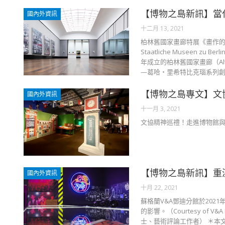
【博物之島新訊】當
國內外資訊
十二月 13, 2021
柏林舊國家畫廊特展《畫作
Staatliche Museen z
年成立的柏林舊國家畫廊（Alt
—葛哈・里希特比克瑙系列創作
【博物之島專文】文
國內外資訊
十一月 3, 2021
文協精神巡禮！走進博物館與
【博物之島新訊】重
國內外資訊
十月 22, 2021
蘇格蘭V&A鄧迪分館於20
的影響。（Courtesy of V
士、藝術評論工作者） ＊本文圖