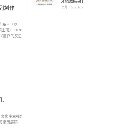
才錄取結果】
七月 16, 2026
列創作
作品。（©
碩士班） 1876
展《畫作的反思
化
計文化產生強烈
學院藝術策展碩