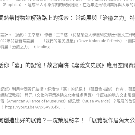
Biophilia）、達成令人印象深刻的觀展體驗，在近年逐漸得到業界與大眾的
蘭熱帶博物館解殖路上的探索： 常設展與「治癒之力」
設計。（攝影：王幸慈） 作者：王幸慈 （荷蘭萊登大學藝術史碩士/藝文工作者
2022年開幕新常設展——「我們的殖民遺產」(Onze Koloniale Erfenis）
展「治癒之力」（Healing…
活你「嘉」的記憶！故宮南院《嘉義文史展》應用空間資
記影》利用空間資訊技術，鮮活你「嘉」的記憶！（蔡亞倫 攝影） 作者： 蔡
組助理教授） 程元（文化內容策進院文化金融處專員） 什麼樣的地方文史常
erican Alliance of Museums）繆思獎（Muse Awards）？現展
s://youtu.be/ANxSAV05fxE …
何創造出好的展覽？一窺策展秘辛！ 「展覽製作眉角大