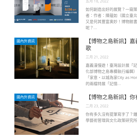
五月 18, 2022
如何創造出好的展覽？一窺策
者：作者：陳蘊如（國立臺北
又是何其豐富奧妙！博物館
呢？…
【博物之島新訊】嘉
國內外資訊
歌
三月 21, 2022
嘉義漫慢遊！臺灣設計展「記
化部博物之島專欄執行編輯）
「家意・以城為家City a
的兩檔特展「記憶…
【博物之島新訊】你
國內外資訊
二月 23, 2022
你有多久沒有提筆寫字了？鍾
學藝術管理與文化政策研究所