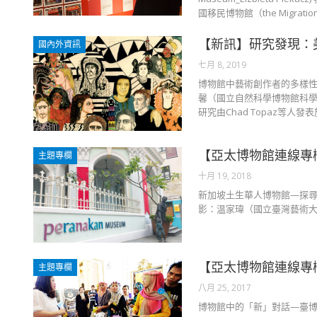
國移民博物館（the Migrati
【新訊】研究發現：
國內外資訊
七月 8, 2019
博物館中藝術創作者的多樣性逐漸受到重視。
馨（國立自然科學博物館科學
研究由Chad Topaz等人發表
【亞太博物館連線專欄
主題專欄
十月 19, 2018
新加坡土生華人博物館—探尋Perana
影：温家瑋（國立臺灣藝術大
【亞太博物館連線專
主題專欄
八月 25, 2017
博物館中的「新」對話—臺博館的多語言導覽