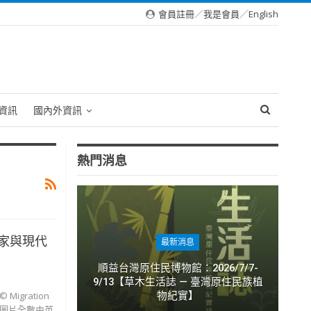
會員註冊
／
我是會員
／
English
資訊
國內外資訊
熱門消息
家與現代
最新消息
順益台灣原住民博物館：2026/7/7-
9/13【草木生活誌 — 臺灣原住民族植
物紀實】
gration
本文圖片全數由英