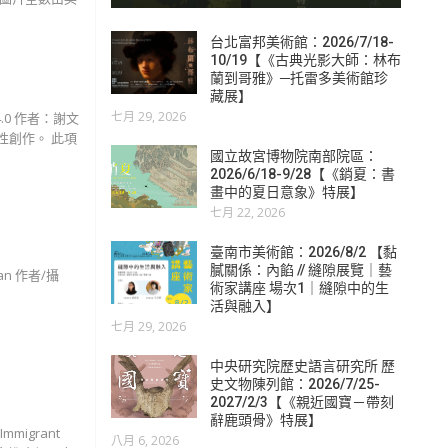
台北富邦美術館：2026/7/18-
10/19【《古典光影大師：林布
蘭到哥雅》─托雷多美術館珍
藏展】
七月 29, 2026
 4.0 作者：謝文
性創作。 此項
國立故宮博物院南部院區：
2026/6/18-9/28【《銷夏：書
畫中的夏日意象》特展】
七月 22, 2026
臺南市美術館：2026/8/2 【黏
膩關係：內餡 // 縫隙展覽｜藝
an 作者∕攝
術家講座 場次1｜縫隙中的生
活與融入】
七月 29, 2026
中央研究院歷史語言研究所 歷
史文物陳列館：2026/7/25-
2027/2/3【《親近國寶－帶刻
辭鹿頭骨》特展】
mmigrant
八月 6, 2026