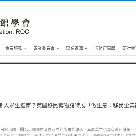
會員服務
專業委員會
專業資源
活動行事曆
研討會
鄉人求生指南？英國移民博物館特展「做生意：移民企業
的英國，圖為英國國內隨處可見的街角炸雞店，其原業主也具有移民身份。(© Mi
Piekacz) 特約記者：戴映萱（倫敦大學金匠學院藝術策展碩士、藝術評論工作者） *