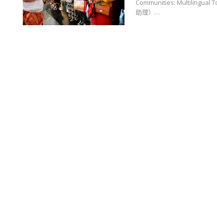
Communities: Multilin
助理）…