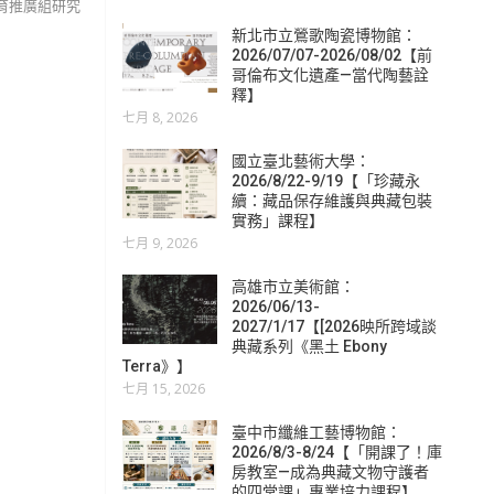
物館 教育推廣組研究
新北市立鶯歌陶瓷博物館：
2026/07/07-2026/08/02【前
哥倫布文化遺產—當代陶藝詮
釋】
七月 8, 2026
國立臺北藝術大學：
2026/8/22-9/19【「珍藏永
續：藏品保存維護與典藏包裝
實務」課程】
七月 9, 2026
高雄市立美術館：
2026/06/13-
2027/1/17【[2026映所跨域談
典藏系列《黑土 Ebony
Terra》】
七月 15, 2026
臺中市纖維工藝博物館：
2026/8/3-8/24【「開課了！庫
房教室—成為典藏文物守護者
的四堂課」專業培力課程】