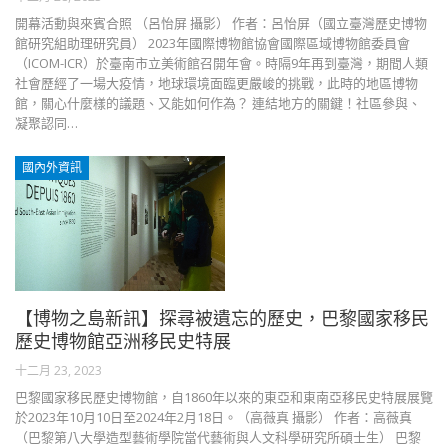
開幕活動與來賓合照 （呂怡屏 攝影） 作者：呂怡屏（國立臺灣歷史博物
館研究組助理研究員） 2023年國際博物館協會國際區域博物館委員會
（ICOM-ICR）於臺南市立美術館召開年會。時隔9年再到臺灣，期間人類
社會歷經了一場大疫情，地球環境面臨更嚴峻的挑戰，此時的地區博物
館，關心什麼樣的議題、又能如何作為？ 連結地方的關鍵！社區參與、
凝聚認同…
國內外資訊
【博物之島新訊】探尋被遺忘的歷史，巴黎國家移民
歷史博物館亞洲移民史特展
十二月 23, 2023
巴黎國家移民歷史博物館，自1860年以來的東亞和東南亞移民史特展展覽
於2023年10月10日至2024年2月18日。（高薇真 攝影） 作者：高薇真
（巴黎第八大學造型藝術學院當代藝術與人文科學研究所碩士生） 巴黎