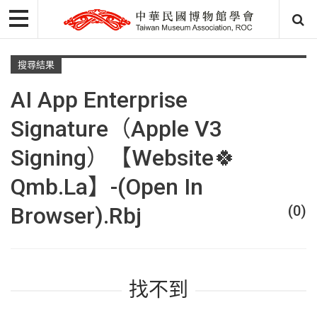
搜尋結果
AI App Enterprise
Signature（Apple V3
Signing）【Website🍀
Qmb.la】-(Open In
Browser).rbj
(0)
找不到