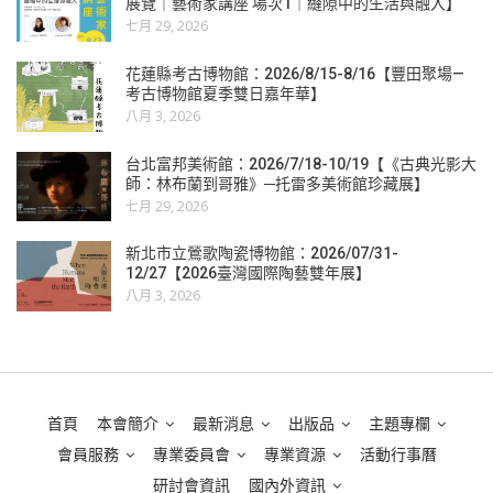
展覽｜藝術家講座 場次1｜縫隙中的生活與融入】
七月 29, 2026
花蓮縣考古博物館：2026/8/15-8/16【豐田聚場—
考古博物館夏季雙日嘉年華】
八月 3, 2026
台北富邦美術館：2026/7/18-10/19【《古典光影大
師：林布蘭到哥雅》─托雷多美術館珍藏展】
七月 29, 2026
新北市立鶯歌陶瓷博物館：2026/07/31-
12/27【2026臺灣國際陶藝雙年展】
八月 3, 2026
首頁
本會簡介
最新消息
出版品
主題專欄
會員服務
專業委員會
專業資源
活動行事曆
研討會資訊
國內外資訊