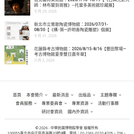
師：林布蘭到哥雅》─托雷多美術館珍藏展】
七月 29, 2026
新北市立鶯歌陶瓷博物館：2026/07/31-
08/30【《構･築—許明香陶瓷雕塑》個展】
七月 31, 2026
花蓮縣考古博物館：2026/8/15-8/16【豐田聚場—
考古博物館夏季雙日嘉年華】
八月 3, 2026
首頁
本會簡介
最新消息
出版品
主題專欄
會員服務
專業委員會
專業資源
活動行事曆
研討會資訊
國內外資訊
© 2026 - 中華民國博物館學會 版權所有.
100055臺北市中正區南海路20號9樓 電話：02-2361-0270 #705、706、