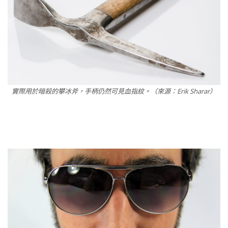
實際用於暗殺的攀冰斧，手柄仍然可見血指紋。（來源：Erik Sharar）