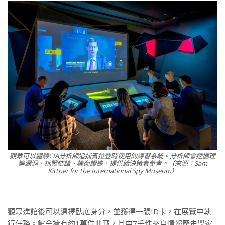
觀眾可以體驗CIA分析師追捕賓拉登時使用的練習系統。分析師會挖掘理
論漏洞、挑戰結論、權衡證據，提供給決策者參考。（來源：Sam
Kittner for the International Spy Museum）
觀眾進館後可以選擇臥底身分，並獲得一張ID卡，在展覽中執
行任務。館舍擁有約1萬件典藏，其中7千件來自情報歷史學家