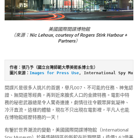
美國國際間諜博物館
（來源：Nic Lehoux, courtesy of Rogers Stirk Harbour +
Partners）
作者：張乃予（國立台灣師範大學美術系博士生）
圖片來源：
Images for Press Use
間諜片是很多人挑片的首選，舉凡007、不可能的任務、神鬼認
證、無間道等經典，再到近來膾炙人口的金牌特務。電影中特
務的秘密武器總是令人驚奇連連，劇情往往令觀眾屏氣凝神、
冷汗直流。這樣的體驗，現在不只出現在電影裡，平凡人也能
在博物館經歷特務的一天！
有鑒於世界潮流的變動，美國國際間諜博物館（International
Spy Museum）於華盛頓特區的新館在近期開幕，造價1.62億美