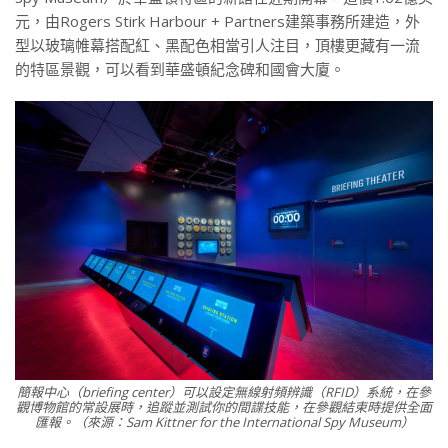
元，由Rogers Stirk Harbour + Partners建築事務所建造，外
型以玻璃帷幕搭配紅、黑配色相當引人注目，頂樓更藏有一流
的特區景觀，可以看到華盛頓紀念碑和國會大廈。
簡報中心（briefing center）可以設定無線射頻辨識（RFID）系統，在參
觀博物館的常設展時，追蹤並測試你的間諜技能，在參觀結束時提供全面
匯報。（來源：Sam Kittner for the International Spy Museum）