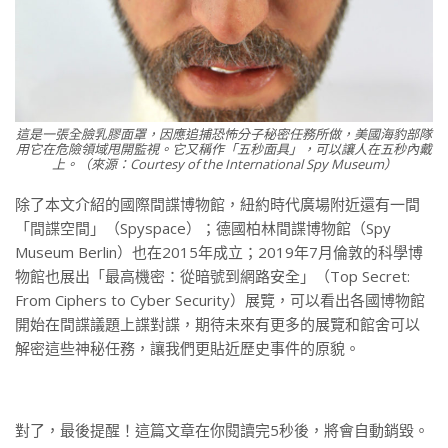
這是一張全臉乳膠面罩，因應追捕恐怖分子秘密任務所做，美國海豹部隊
用它在危險領域甩開監視。它又稱作「五秒面具」，可以讓人在五秒內戴
上。（來源：Courtesy of the International Spy Museum）
除了本文介紹的國際間諜博物館，紐約時代廣場附近還有一間
「間諜空間」（Spyspace）；德國柏林間諜博物館（Spy
Museum Berlin）也在2015年成立；2019年7月倫敦的科學博
物館也展出「最高機密：從暗號到網路安全」（Top Secret:
From Ciphers to Cyber Security）展覽，可以看出各國博物館
開始在間諜議題上諜對諜，期待未來有更多的展覽和館舍可以
解密這些神秘任務，讓我們更貼近歷史事件的原貌。
對了，最後提醒！這篇文章在你閱讀完5秒後，將會自動銷毀。