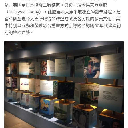
蘭、英國至日本投降二戰結朿。最後，現今馬來西亞館
（Malaysia Today），此館展示大馬爭取獨立的艱辛路程，建
國時期至現今大馬所取得的輝煌成就及各民族的多元文化。其
中特别以互動和螢幕影音動畫方式引導觀者認識60年代建國初
期的地標建築。