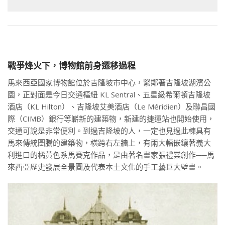
戰爭烽火下，博物館前身遷移過程
馬來西亞國家博物館位於吉隆坡市中心，緊鄰著吉隆坡湖濱公
園，正對面是今日交通樞紐 KL Sentral、五星級希爾頓吉隆坡
酒店（KL Hilton）、吉隆坡艾美酒店（Le Méridien）及聯昌國
際（CIMB）銀行等嶄新的建築物，新建的捷運站也開始使用，
交通可說是非常便利。到過吉隆坡的人，一定也見過此棟具有
馬來傳統圖騰的建築物，橫跨右左牆上，有兩大幅嵌鑲著義大
利進口的橘黃色系馬賽克作品，是由著名畫家張禮棠創作──馬
來西亞歷史發展全景圖及代表本土文化的手工藝巨大壁畫。