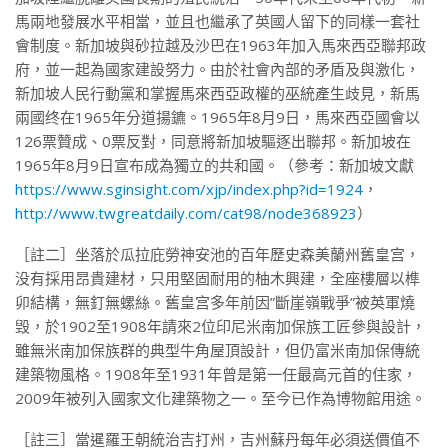
馬兩地發展水平相當，並且也繼承了英國人留下的同樣一套社
會制度。新加坡與砂拉越及沙巴在1963年加入馬來西亞聯邦政
府，並一起為國家建設努力。由於社會內部的矛盾及與激化，
新加坡人民行動黨和掌握馬來西亞政權的巫統產生歧見，新馬
兩國终在1965年分道揚鑣。1965年8月9日，馬來西亞國會以
126票贊成、0票反對，同意將新加坡驅逐出聯邦。新加坡在
1965年8月9日宣布成為獨立的共和國。（參考：新加坡文獻
https://www.sginsight.com/xjp/index.php?id=1924
，
http://www.twgreatdaily.com/cat98/node368923
）
［註二］坐落於瓜拉庇勞神安池的百年歷史森美蘭州舊皇宫，
没有採用昂貴建材，只用堅固耐用的柚木興建，全座樓層以榫
卯結構，無釘無螺絲。舊皇宫多年前因”斷崖嶺戰爭”被英軍燒
毁，於1902至1908年請來2位印尼米南加保族工匠參與設計，
雖無米南加保族群的典型牛角屋頂設計，但仍富米南加保傳統
建築物風格。1908年至1931年曾是第一任最高元首的住家，
2009年被列入國家文化建築物之一。至今已作為博物館用途。
［註三］當暹羅王朝統治吉打州，吉州蘇丹每年必須送價值不