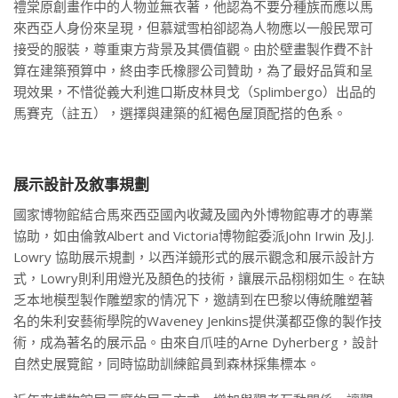
禮棠原創畫作中的人物並無衣著，他認為不要分種族而應以馬
來西亞人身份來呈現，但慕斌雪柏卻認為人物應以一般民眾可
接受的服裝，尊重東方背景及其價值觀。由於壁畫製作費不計
算在建築預算中，終由李氏橡膠公司贊助，為了最好品質和呈
現效果，不惜從義大利進口斯皮林貝戈（Splimbergo）出品的
馬賽克（註五），選擇與建築的紅褐色屋頂配搭的色系。
展示設計及敘事規劃
國家博物館結合馬來西亞國內收藏及國內外博物館專才的專業
協助，如由倫敦Albert and Victoria博物館委派John Irwin 及J.J.
Lowry 協助展示規劃，以西洋鏡形式的展示觀念和展示設計方
式，Lowry則利用燈光及顏色的技術，讓展示品栩栩如生。在缺
乏本地模型製作雕塑家的情况下，邀請到在巴黎以傳統雕塑著
名的朱利安藝術學院的Waveney Jenkins提供漢都亞像的製作技
術，成為著名的展示品。由來自爪哇的Arne Dyherberg，設計
自然史展覽館，同時協助訓練館員到森林採集標本。