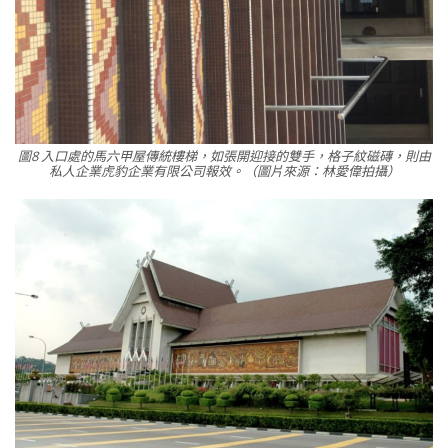
圖8 入口處的馬六甲屋傳統樓梯，如張開迎接的雙手，格子紋磁磚，則由
私人企業虎豹企業有限公司報效。（圖片來源：林愛偉拍攝）