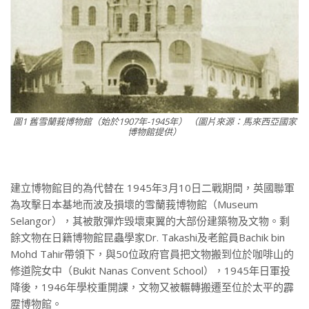
圖1 舊雪蘭莪博物館（始於1907年-1945年） （圖片來源：馬來西亞國家
博物館提供）
建立博物館目的為代替在 1945年3月10日二戰期間，英國聯軍
為攻擊日本基地而波及損壞的雪蘭莪博物館（Museum
Selangor），其被散彈炸毁壞東翼的大部份建築物及文物。剩
餘文物在日籍博物館昆蟲學家Dr. Takashi及老館員Bachik bin
Mohd Tahir帶領下，與50位政府官員把文物搬到位於咖啡山的
修道院女中（Bukit Nanas Convent School），1945年日軍投
降後，1946年學校重開課，文物又被輾轉搬遷至位於太平的霹
靂博物館。