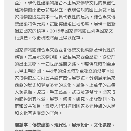
亞），現代性建築物結合本土馬來傳統文化的象徵性
建築物如雨後春荀般林立，表現強烈的國民意識。國
家博物館既是其中一個具代表性的建築，結合馬來傳
統建築特色元素，試圖突破殖民地影響，展現一個新
獨立國家的精神。2015年國家博物館已列為國家文
化遺產，今後樣貌將藉此得以保存。
國家博物館結合馬來西亞各傳統文化精髓及現代性的
務實，其展示文物規劃，記載馬來西亞歷史，從史前
的出土文物、十四世紀經商之路、印度佛教時期至馬
六甲王朝開國，446年的殖民時期至獨立的沿革。國
家博物館左右兩翼共設有四個展覽館，分別展示馬來
西亞的歷史和豐富多元的文化、風俗、上萬年的古老
人類遺骸、瓷器、手工藝品、武器及錢幣等。國家博
物館透過其收藏、展覽、修復、研究、出版期刊、教
育和公共項目，激發人們對這個國家多元種族的人民
和文化有更廣泛的了解。
關鍵字：傳統建築、現代性、展示設計、文化遺產、