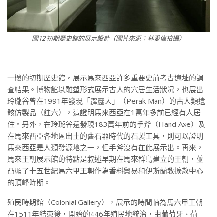
圖12 初期歷史館的展示設計（圖片來源：林愛偉拍攝）
一樓的初期歷史館，展示馬來西亞許多重要史前考古遺址的調
查結果。博物館以雕塑形式展示古人的穴居生活狀况，也展出
玲瓏谷曾在1991年發現「霹靂人」（Perak Man）的古人類遺
骸仿製品（註六），這證明馬來西亞在1萬年多前已經有人居
住。另外，在玲瓏谷還發現183萬年前的手斧（Hand Axe）及
在馬來西亞各地區出土的舊石器時代的石製工具，則可以證明
馬來西亞是人類發源地之一，但手斧沒有在此展示出。再來，
馬來王朝展示館的特點是叙述早期在馬來群島建立的王朝，並
凸顯了十五世紀馬六甲王朝作為香料貿易和伊斯蘭教擴散中心
的頂峰時期。
殖民時期館（Colonial Gallery），展示的時間軸為馬六甲王朝
在1511年結朿後，開始的446年殖民地統治，由葡萄牙、荷