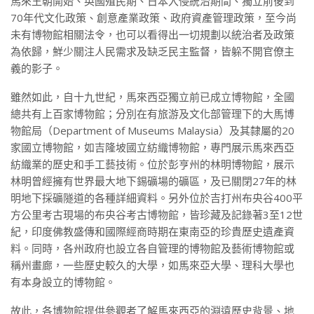
馬來王朝開始、英國殖民期、日本入侵統治期間、獨立前後到
70年代文化政策、創意產業政策、政府資產管理政策，至今尚
未有博物館相關法令，也可以看得出一切規劃以統治者及政策
為依歸，鮮少關注人民需求及缺乏民主監督，皆躲不開官僚主
義的影子。
雖然如此，自十九世紀，馬來西亞獨立前已成立博物館，全國
總共有上百家博物館；分別在有旅游及文化部管理下的大馬博
物館局（Department of Museums Malaysia）及其隸屬的20
家國立博物館，如吉隆坡國立紡織博物館，專門展示馬來西亞
紡織業的歷史和手工藝技術。位於彭亨州的林明博物館，展示
林明曾經擁有世界最大地下錫礦場的礦區，及已關閉27年的林
明地下採礦隧道的各種詳細資料。另外位於吉打州布央谷400平
方公里考古現場的布央谷考古博物館，皆珍藏及記錄著3至12世
紀，印度佛教盛傳和國際經商時期在東南亞的珍貴歷史遺產資
料。同時，各州政府也設立各自管理的博物館及藝術博物館或
稱州畫廊，一些歷史較久的大學，如馬來亞大學、理科大學也
有本身設立的博物館。
故此，各博物館提供參觀者了解馬來西亞的淵遠歷史背景、地