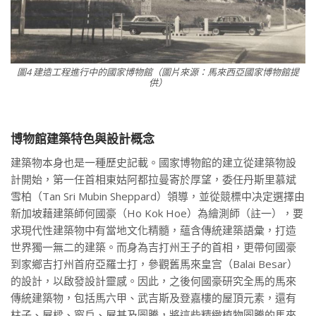
圖4 建造工程進行中的國家博物館（圖片來源：馬來西亞國家博物館提
供）
博物館建築特色與設計概念
建築物本身也是一種歷史記載。國家博物館的建立從建築物設
計開始，第一任首相東姑阿都拉曼寄於厚望，委任丹斯里慕斌
雪柏（Tan Sri Mubin Sheppard）領導，並從競標中决定選擇由
新加坡藉建築師何國豪（Ho Kok Hoe）為繪測師（註一），要
求現代性建築物中有當地文化精髓，蘊含傳統建築語彙，打造
世界獨一無二的建築。而身為吉打州王子的首相，更帶何國豪
到家鄉吉打州首府亞羅士打，參觀舊馬來皇宫（Balai Besar）
的設計，以啟發設計靈感。因此，之後何國豪研究全馬的馬來
傳統建築物，包括馬六甲、武吉斯及登嘉樓的屋頂元素，還有
柱子、屋樑、窗戶、屋基及圖騰，將這些精緻植物圖騰的馬來