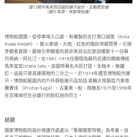
圖13現今馬來西亞館的展示設計，互動歷史牆
（圖片來源：林愛偉拍攝）
博物館週圍，從停車場入口處，有複製的吉打港口城堡（Kota
Kuala Kedah）、舊火車頭、大炮、紅色的殖民地郵筒等，引領
參觀者直探。最吸引參觀者的莫非來自瓜拉登加樓第十一任蘇
丹再納・阿比汀，在1881-1918任期間為蘇丹后建的精緻傳統
馬來皇宮Istana Satu，由當時著名木匠打造，全柚木、無鐵
釘。這座只是其建築物的二分之一，於1974年遷至博物館作展
示。博物館範圍內的戶外靜態展示品包括:首輛大馬製造汽車普
騰賽佳 （Proton Saga）、古董車、船、飛機及1975至1998年
在吉隆坡巴生谷盛行的粉紅迷你巴士。
結語
國家博物館的設計與運作處處以「象徵國家特徵」為考量。自