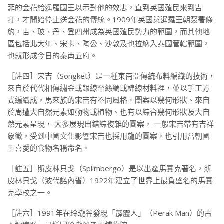
菲的金花給暹羅國王以示對他的效忠，直到英國殖民來到吉
打，才開始停止送金花的傳統。1909年英國與暹羅王朝簽署條
約，吉、玻、丹、登四州成為英國殖民勢力的範圍，而其他地
區包括北大年、宋卡、陶公、沙敦及也拉納入泰國管轄範圍，
也就形成今日的泰南五府。
［註四］宋吉（Songket）是一種東南亞傳統布料編織的技術，
來自於代代相傳繡金或銀線至絲綢或棉線材料裡，並以手工方
式編織成，馬來族的宋吉有不同風格。圖案以幾何形狀、來自
於周遭大自然元素如動物或植物、也有以綜合幾何形狀及大自
然元素呈現， 大多展現出錯綜複雜的圖案， 一般宋吉帶有吉祥
象徵，受到中國文化影響宋吉也採用龍的圖案。也引用當朝國
王喜愛的食物名稱命名。
［註五］斯皮林貝戈（Splimbergo）是以出產馬賽克著名，斯
皮林貝戈（波代諾內省）1922年建立了世界上最負盛名的馬賽
克學校之一。
［註六］1991年在玲瓏谷發現「霹靂人」（Perak Man）的古