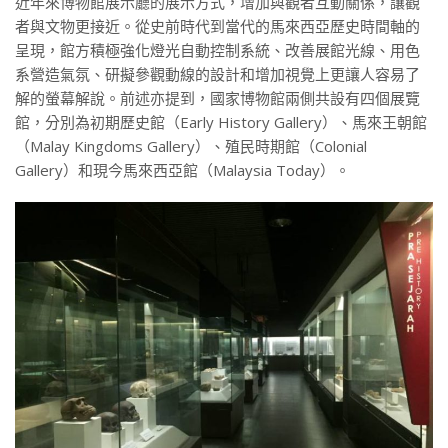
近年來博物館展示廳的展示方式，增加與觀者互動關係，讓觀
者與文物更接近。從史前時代到當代的馬來西亞歷史時間軸的
呈現，館方積極強化燈光自動控制系統、改善展館光線、用色
系營造氣氛、研擬參觀動線的設計和增加視覺上更讓人容易了
解的螢幕解說。前述亦提到，國家博物館兩側共設有四個展覽
館，分別為初期歷史館（Early History Gallery）、馬來王朝館
（Malay Kingdoms Gallery）、殖民時期館（Colonial
Gallery）和現今馬來西亞館（Malaysia Today）。