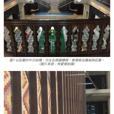
圖7 以莊嚴的中分結構，分左右兩邊樓梯，象徵統治權威與莊嚴。
（圖片來源：林愛偉拍攝）