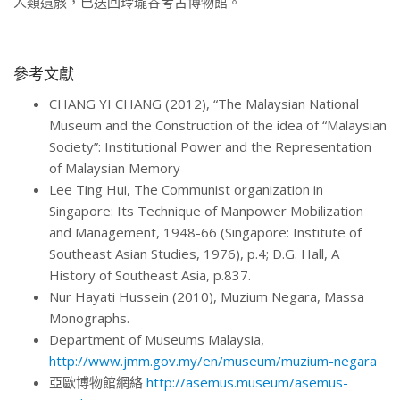
人類遺骸，巳送回玲瓏谷考古博物館。
參考文獻
CHANG YI CHANG (2012), “The Malaysian National
Museum and the Construction of the idea of “Malaysian
Society”: Institutional Power and the Representation
of Malaysian Memory
Lee Ting Hui, The Communist organization in
Singapore: Its Technique of Manpower Mobilization
and Management, 1948-66 (Singapore: Institute of
Southeast Asian Studies, 1976), p.4; D.G. Hall, A
History of Southeast Asia, p.837.
Nur Hayati Hussein (2010), Muzium Negara, Massa
Monographs.
Department of Museums Malaysia,
http://www.jmm.gov.my/en/museum/muzium-negara
亞歐博物館網絡
http://asemus.museum/asemus-