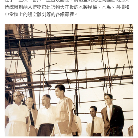
傳統雕刻納入博物館建築物天花板的木製屋樑、木馬、圍欄和
中堂牆上的鏤空雕刻等的各細節裡。