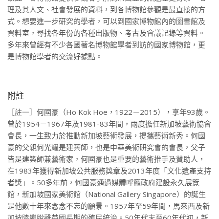
理及其人文、社會發展的資料，到各博物館參觀是最直接的方
式。想要進一步研究的學者，可以到國家博物館內的圖書館及
資料室，尋找各年份的各種出版物、考古及會議記錄等資料。
多年來曾經有不少各國著名博物館學者到訪的國家博物館，更
是博物館學者的交流好據點。
附註
［註一］何國豪（Ho Kok Hoe，1922－2015），享年93歲。
曾於1954－1967年及1981-83年間，兩度擔任新加坡藝術協會
會長，一生致力於推動新加坡藝術發展，提攜藝術新秀。何國
豪的父親何光耀是建築師，也是中華美術研究會的會長，父子
皆是建築師兼藝術家，何國豪也是重要的藝術推手及贊助人，
在1983年獲得新加坡公共服務獎章及2013年度「文化遺產支持
者獎」。50多年前，何國豪通過媒體呼籲政府建設永久展覽
館，新加坡國家美術館（National Gallery Singapore）的誕生
是他數十年來念念不忘的願景。1957年至59年間，馬來西及新
加坡陸繼脫離英國長期的殖民統治。50年代末至60年代初，新