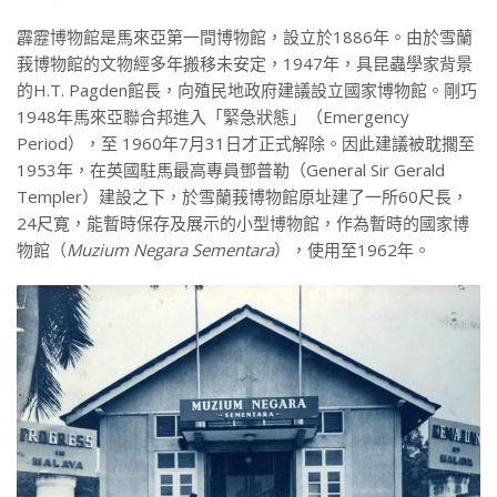
霹靂博物館是馬來亞第一間博物館，設立於1886年。由於雪蘭
莪博物館的文物經多年搬移未安定，1947年，具昆蟲學家背景
的H.T. Pagden館長，向殖民地政府建議設立國家博物館。剛巧
1948年馬來亞聯合邦進入「緊急狀態」（Emergency
Period），至 1960年7月31日才正式解除。因此建議被耽擱至
1953年，在英國駐馬最高專員鄧普勒（General Sir Gerald
Templer）建設之下，於雪蘭莪博物館原址建了一所60尺長，
24尺寛，能暫時保存及展示的小型博物館，作為暫時的國家博
物館（
Muzium Negara Sementara
），使用至1962年。