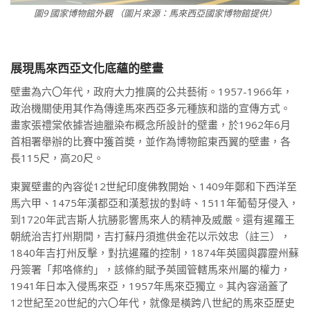
圖9 國家博物館外觀 （圖片來源：馬來西亞國家博物館提供）
展現馬來西亞文化底蘊的壁畫
壁畫為六〇年代，政府大力推廣的公共藝術。1957-1966年，
政治機關使用其作為傳達馬來西亞多元種族和諧的宣傳方式。
畫家張禮棠依據峇迪臘染布概念所設計的壁畫，於1962年6月
首相署舉辦的比賽中獲首奬，並作為博物館東西翼的壁畫，各
長115尺，高20尺。
東翼壁畫的內容從12世紀印度佛教開始、1409年鄭和下西洋至
馬六甲、1475年漢都亞和漢惹拔的對峙、1511年葡萄牙侵入，
到1720年武吉斯人抗勝影響馬來人的精神及威嚴。還有暹羅王
朝統治吉打州期間，吉打蘇丹須進供金花以示效忠（註三），
1840年吉打州反擊，對抗暹羅的控制，1874年英國與霹靂州蘇
丹簽署「邦咯條約」，該條約賦予英國管轄馬來州屬的權力，
1941年日本入侵馬來亞，1957年馬來亞獨立。其內容涵蓋了
12世紀至20世紀的六〇年代，就像是橫跨八世紀的馬來亞歷史