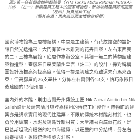
圖5 第一任首相東姑阿都拉曼（YTM Tunku Abdul Rahman Putra Al-
Haj）（左一）參觀建築工程中的國家博物館，新加坡藉建築師何國豪
（左四）負責建築工程
（圖片來源：馬來西亞國家博物館提供）
國家博物館為三層樓結構，中間是主建築，有花紋鏤空的設計
讓自然光透進來，大門有著柚木雕刻的花卉圖案，左右東西翼
的二、三樓為展館，底層作為辦公室。其獨一無二的博物館建
築物造型，靈感來自森美蘭州皇宫（註二）的設計，採對稱構
圖設計及標高海拔高度。值得一提是初建之時雖還未有馬來西
亞，但高腳屋的26支基柱，分佈左右兩側各13支，恰巧象徵日
後建國的13個州屬。
室內外的木雕，則由吉蘭丹州傳統工匠 Nik Zainal Abidin bin Nik
Salleh設計及請吉蘭丹與登嘉樓州的傳統工匠製作。博物館的建
築亦是講求實用的現代性建築，不限於傳統木材雕刻材質，也
勇於用玻璃、水泥及鋼鐵等新材質；大堂舖著白底藍花紋，是
巴基斯坦政府贈送的地中海磁磚，以莊嚴的中分結構，分左右
兩邊樓梯，象徵統治權威與莊嚴。