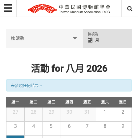
檢視為
活
找 活動
月
動
檢
視
活動 for 八月 2026
選
單
未發現任何結果。
週一
週二
週三
週四
週五
週六
週日
27
28
29
30
31
1
2
3
4
5
6
7
8
9