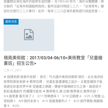
是離開台灣在海外的留學生或同鄉。 在1950-60 年代，海外台獨團體，廖
文毅的「台灣共和國臨時政府」最早出版刊物談二二八，「台灣青年」雜
誌社也發行二二八專刊，此外，每年二二八在海外都有遊行與追思會。…
最新消息
嶺南美術館：2017/03/04-06/10<美術教室「兒童繪
畫班」招生公告>
二月 17, 2017
❉ 授課老師:張美玲老師： 曾任：竹北國中美術班教師 現任：台北海洋技
術學院美術老師 ❉ 教學目標： 兒童彩墨畫課程之設計，主要是讓孩子能
悠遊在彩墨世界中享 受繪畫之樂趣。體會中國傳統文化之美，啟發孩子
對彩墨畫創作 的種種可能性 ❉ 教學單元 週 日期 教學單元 教學內容 1
3/4 風景畫 春天來了 2 3/11 快樂週末 3 3/18 公園裡 4 3/25 人物畫 山
地姑娘 5 4/8 我的未來 6 4/15 我最喜歡的人 7 4/22 創作實驗 騎腳踏
車 8 4/29…