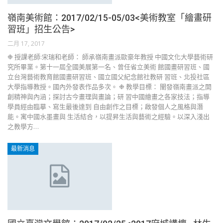
嶺南美術館：2017/02/15-05/03<美術教室「繪畫研
習班」招生公告>
二月 17, 2017
❉ 授課老師:宋瑞和老師： 師承嶺南畫派歐豪年教授 中國文化大學藝術研
究所畢業。第十一屆全國美展第一名、曾任省立美術 館國畫研習班、國
立台灣藝術教育館國畫研習班、國立國父紀念館社教研 習班、北投社區
大學指導教授。國內外發表作品多次。 ❉ 教學目標： 闡發嶺南畫派之開
創精神與內涵；探討古今畫理與畫論；研 習中國繪畫之各家技法；指導
學員經由臨摹、寫生最後達到 自由創作之目標；啟發個人之風格與潛
能。寓中國水墨畫與 生活結合，以提昇生活與藝術之經驗。以深入淺出
之教學方…
最新消息