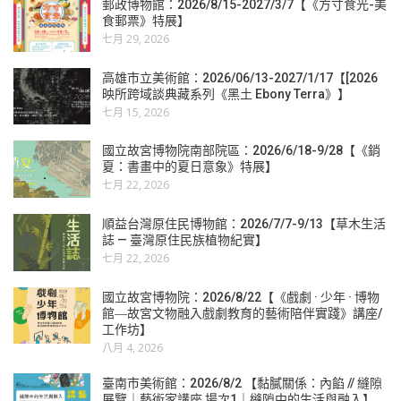
郵政博物館：2026/8/15-2027/3/7【《方寸食光-美
食郵票》特展】
七月 29, 2026
高雄市立美術館：2026/06/13-2027/1/17【[2026
映所跨域談典藏系列《黑土 Ebony Terra》】
七月 15, 2026
國立故宮博物院南部院區：2026/6/18-9/28【《銷
夏：書畫中的夏日意象》特展】
七月 22, 2026
順益台灣原住民博物館：2026/7/7-9/13【草木生活
誌 — 臺灣原住民族植物紀實】
七月 22, 2026
國立故宮博物院：2026/8/22【《戲劇 · 少年 · 博物
館―故宮文物融入戲劇教育的藝術陪伴實踐》講座/
工作坊】
八月 4, 2026
臺南市美術館：2026/8/2 【黏膩關係：內餡 // 縫隙
展覽｜藝術家講座 場次1｜縫隙中的生活與融入】