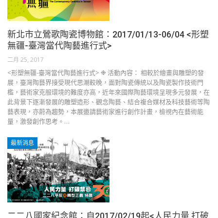
新北市立鶯歌陶瓷博物館：2017/01/13-06/04 <形塑
無疆-臺灣當代陶藝進行式>
二月 25, 2017
<形塑無疆-臺灣當代陶藝進行式> ❉ 活動內容： 相較於繪畫與雕塑的發
展，臺灣陶藝界接受現代思潮較晚，面對陶瓷傳統以及陶瓷製作技術門
檻，藝術家克服環境的難度亦高，近年來國際陶藝環境呈現多元發展，在
此背景下逐漸發展的雕塑造形、觀念陶藝、結合複合媒材及科技藝術等陶
藝表現，亦蔚為趨勢，本展邀請藝術家進行創作計畫，檢視內在藝術能
量，激發創作思考。…
最新消息
二二八國家紀念館：自2017/02/19起<人民力量 打破