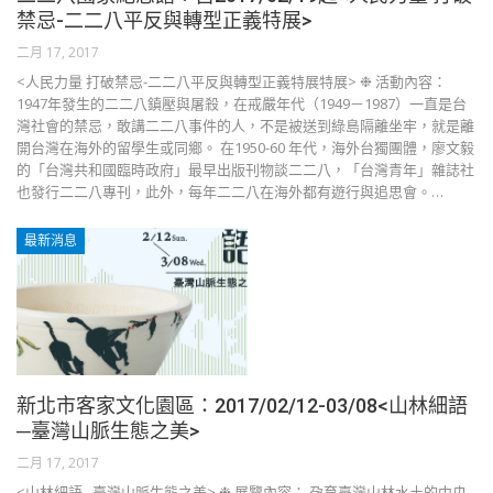
禁忌-二二八平反與轉型正義特展>
二月 17, 2017
<人民力量 打破禁忌-二二八平反與轉型正義特展特展> ❉ 活動內容：
1947年發生的二二八鎮壓與屠殺，在戒嚴年代（1949－1987）一直是台
灣社會的禁忌，敢講二二八事件的人，不是被送到綠島隔離坐牢，就是離
開台灣在海外的留學生或同鄉。 在1950-60 年代，海外台獨團體，廖文毅
的「台灣共和國臨時政府」最早出版刊物談二二八，「台灣青年」雜誌社
也發行二二八專刊，此外，每年二二八在海外都有遊行與追思會。…
最新消息
新北市客家文化園區：2017/02/12-03/08<山林細語
─臺灣山脈生態之美>
二月 17, 2017
<山林細語─臺灣山脈生態之美> ❉ 展覽內容： 孕育臺灣山林水土的中央