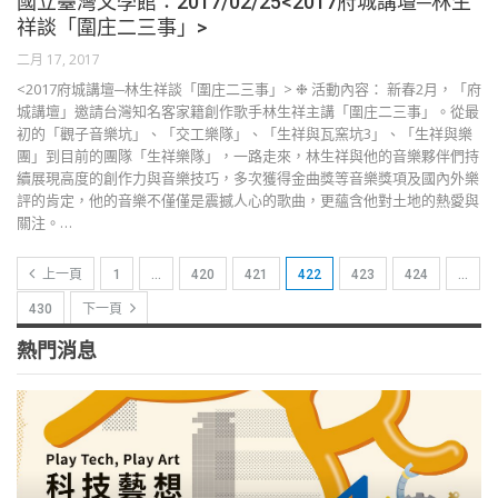
國立臺灣文學館：2017/02/25<2017府城講壇─林生
祥談「圍庄二三事」>
二月 17, 2017
<2017府城講壇─林生祥談「圍庄二三事」> ❉ 活動內容： 新春2月，「府
城講壇」邀請台灣知名客家籍創作歌手林生祥主講「圍庄二三事」。從最
初的「觀子音樂坑」、「交工樂隊」、「生祥與瓦窯坑3」、「生祥與樂
團」到目前的團隊「生祥樂隊」，一路走來，林生祥與他的音樂夥伴們持
續展現高度的創作力與音樂技巧，多次獲得金曲獎等音樂獎項及國內外樂
評的肯定，他的音樂不僅僅是震撼人心的歌曲，更蘊含他對土地的熱愛與
關注。…
上一頁
1
…
420
421
422
423
424
…
430
下一頁
熱門消息