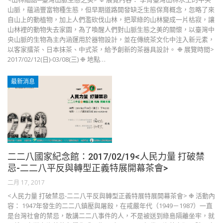
山脈，蘊涵豐富物種生態，但早期道路開發缺乏生態保育概念，忽略了來
自山上的動植物，加上人們濫砍伐山林，把翠綠的山林變成一片枯寂，讓
山林裡的動物失去家園，為了喚醒人們對山脈生態之美的關懷，以臺灣中
央山脈的生物為主內涵運用於器物設計，並在傳統茶文化中注入新元素，
以客家擂茶、日本抹茶、中式茶，給予創新的茶器具設計。 ❉ 展覽時間>
2017/02/12(日)-03/08(三) ❉ 地點…
最新消息
二二八國家紀念館：2017/02/19<人民力量 打破禁
忌-二二八平反與轉型正義特展開幕茶會>
二月 17, 2017
<人民力量 打破禁忌-二二八平反與轉型正義特展特展開幕茶會> ❉ 活動內
容： 1947年發生的二二八鎮壓與屠殺，在戒嚴年代（1949－1987）一直
是台灣社會的禁忌，敢講二二八事件的人，不是被送到綠島隔離坐牢，就