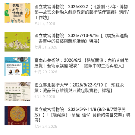
國立故宮博物院：2026/8/22【《戲劇 · 少年 · 博物
館―故宮文物融入戲劇教育的藝術陪伴實踐》講座/
工作坊】
八月 4, 2026
國立故宮博物院：2026/7/10-9/16【《騁技與運動
－書畫中的技藝與體能活動》特展】
七月 31, 2026
臺南市美術館：2026/8/2 【黏膩關係：內餡 // 縫隙
展覽｜藝術家講座 場次1｜縫隙中的生活與融入】
七月 29, 2026
國立臺北藝術大學：2026/8/22-9/19【「珍藏永
續：藏品保存維護與典藏包裝實務」課程】
七月 9, 2026
國立故宮博物院：2026/5/9-11/8 (8/3-8/7暫停開
放)【「《龍藏經》-皇權. 信仰. 藝術的盛世交響」特
展】
七月 24, 2026