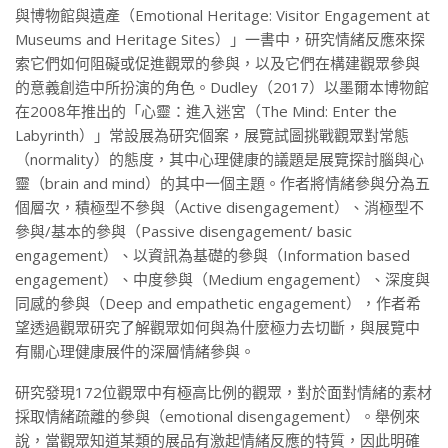
與博物館與遺產（Emotional Heritage: Visitor Engagement at
Museums and Heritage Sites）」一書中，研究情緒反應來探
索它們如何阻礙或促進觀眾的參與，以及它們在構建觀眾參與
的意義創造中所扮演的角色。Dudley（2017）以墨爾本博物館
在2008年推出的「心靈：進入迷宮（The Mind: Enter the
Labyrinth）」常設展為研究個案，展覽試圖挑戰觀眾對常態
（normality）的態度，其中心理健康的議題是展覽探討腦與心
靈（brain and mind）的其中一個主題。作者將情緒參與分為五
個層次，積極型不參與（Active disengagement）、消極型不
參與/基本的參與（Passive disengagement/ basic
engagement）、以資訊為基礎的參與（Information based
engagement）、中度參與（Medium engagement）、深度與
同感的參與（Deep and empathetic engagement），作者希
望透過觀眾研究了解觀眾如何與為什麼極力去切斷，與展覽中
有關心理健康展件的深層情緒參與。
研究發現172位觀眾中有極高比例的觀眾，對於面對情緒的素材
採取情緒疏離的參與（emotional disengagement）。舉例來
說，當觀眾知道某類的展品有激起情緒反應的特質，因此明確