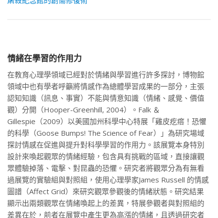
情緒在學習的作用力
在教育心理學領域已經對於情緒與學習進行許多探討，博物館
領域中也有學者呼籲將情感作為總體學習成果的一部分，主張
認知知識（訊息、事實）不能與情意知識（情緒、感覺、價值
觀）分開（Hooper-Greenhill, 2004）。Falk ＆
Gillespie（2009）以美國加州科學中心特展「雞皮疙瘩！恐懼
的科學（Goose Bumps! The Science of Fear）」為研究場域
探討情感在促進與提升對科學學習的作用力。該展覽本身特別
設計來喚起觀眾的情緒經驗，包含具有挑戰的區域，直接讓觀
眾體驗掉落、電擊、對昆蟲的恐懼。研究者將觀眾分為有無看
過展覽的實驗組與對照組，使用心理學家James Russell 的情感
圖譜（Affect Grid）來研究觀眾參觀後的情緒狀態。研究結果
顯示出兩類觀眾在情緒喚起上的差異，特展參觀者與對照組的
差異在於，前者在展覽中產生更為高漲的情緒，且透過研究者