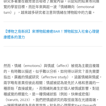
研究多著重在觀眾是否吸收了展覽內容，以認知的結果等同展
覽的學習目標，而近年來興起一波「情緒轉向（emotional
turn）」，越來越多研究者注意到情緒在博物館中的力量。
【博物之島新訊】來博物館療癒BAR！博物館加入社會心理健
康體系的潛力
然而，情緒（emotions）與情感（affect）被視為主觀且複雜
的，有時難以描述，似乎難以分析，如何得以研究？首先需要
指出，廣義的情感研究（affective study），涵蓋情緒與情感，
兩字略有差異但彼此相關：情感被認為是先於人格和意識的一
種原始「直接感覺」，而情緒則產生於個人被情感影響，對這
種感覺的標籤化，是一種情緒狀態（例如，快樂或悲傷）
（Varutti, 2023）。我們把情感研究的取徑座落在光譜兩端，
一端將情緒視為具有普世性，知名的心理學家Paul Ekman在