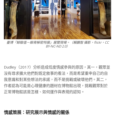
臺博「鯨驗值－鯨骨解密特展」展覽現場。（賴鵬智 攝影，flickr，CC
BY-NC-ND 2.0）
Dudley（2017）分析造成低度情感參與的原因，其一，觀眾並
沒有尋求擴大他們對既定敘事的看法，而是希望重申自己的自
我意識和對某些想法的承諾，而不是挑戰或破壞他們。其二，
作者認為可能是心理健康的題材在博物館出現，挑戰觀眾對於
正常博物館該是怎樣、如何運作與表現的認知。
情感策展：研究展示與情感的關係