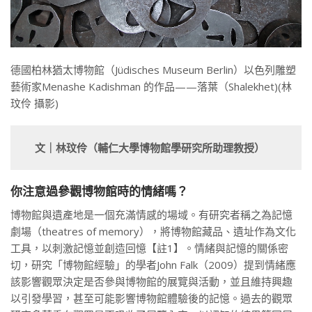
德國柏林猶太博物館（Jüdisches Museum Berlin）以色列雕塑
藝術家Menashe Kadishman 的作品——落葉（Shalekhet)(林
玟伶 攝影)
文｜林玟伶（輔仁大學博物館學研究所助理教授）
你注意過參觀博物館時的情緒嗎？
博物館與遺產地是一個充滿情感的場域。有研究者稱之為記憶
劇場（theatres of memory），將博物館藏品、遺址作為文化
工具，以刺激記憶並創造回憶【註1】。情緒與記憶的關係密
切，研究「博物館經驗」的學者John Falk（2009）提到情緒應
該影響觀眾決定是否參與博物館的展覽與活動，並且維持興趣
以引發學習，甚至可能影響博物館體驗後的記憶。過去的觀眾