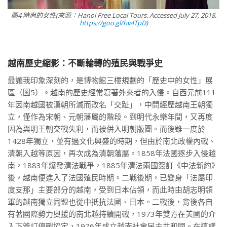
圖4 時尚的女性(來源：Hanoi Free Local Tours. Accessed July 27, 2018.
https://goo.gl/hv4TpD
)
越南歷史縮影：不斷輪轉的殖民與戰爭史
最讓我印象深刻的，是博物館三樓規劃的「歷史中的女性」展
區（圖5）。越南的歷史經常寫著外來者的入侵。自西元前111
年因南越國被漢朝所滅而改名「交趾」，中間經歷越南王朝獨
立，僅作為宋朝、元朝藩屬的階段。到明代永樂年間，又再度
因為與明王朝交戰失利，而被併入明朝版圖。而後雖一度於
1428年獨立，並有過文化興盛的時期，但由於南北政權內戰、
清朝入越等原因，再次成為清朝藩屬。1858年法國逐步入侵越
南，1883年爆發清法戰爭，1885年清法兩國簽訂《中法新約》
後，越南便進入了法國殖民時期。二戰後期，已變身「法屬印
度支那」主要部分的越南，受到日本佔領，而此時由胡志明領
軍的越南獨立同盟也從中抵抗法國、日本。二戰後，背後各自
有著國際勢力奧援的南北越持續開戰，1973年雙方在美國的介
入下簽訂停戰協定，1976年成立越南社會民主共和國。在這樣