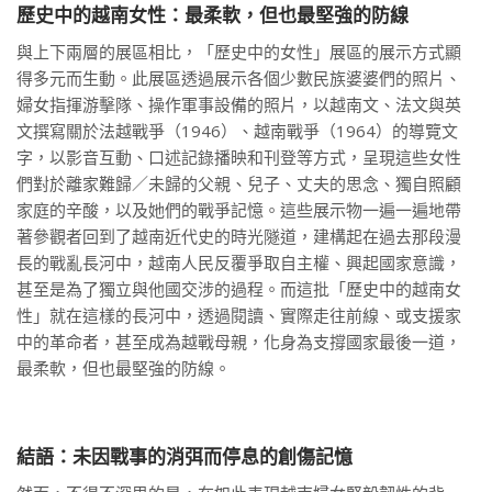
歷史中的越南女性：最柔軟，但也最堅強的防線
與上下兩層的展區相比，「歷史中的女性」展區的展示方式顯
得多元而生動。此展區透過展示各個少數民族婆婆們的照片、
婦女指揮游擊隊、操作軍事設備的照片，以越南文、法文與英
文撰寫關於法越戰爭（1946）、越南戰爭（1964）的導覽文
字，以影音互動、口述記錄播映和刊登等方式，呈現這些女性
們對於離家難歸／未歸的父親、兒子、丈夫的思念、獨自照顧
家庭的辛酸，以及她們的戰爭記憶。這些展示物一遍一遍地帶
著參觀者回到了越南近代史的時光隧道，建構起在過去那段漫
長的戰亂長河中，越南人民反覆爭取自主權、興起國家意識，
甚至是為了獨立與他國交涉的過程。而這批「歷史中的越南女
性」就在這樣的長河中，透過閱讀、實際走往前線、或支援家
中的革命者，甚至成為越戰母親，化身為支撐國家最後一道，
最柔軟，但也最堅強的防線。
結語：未因戰事的消弭而停息的創傷記憶