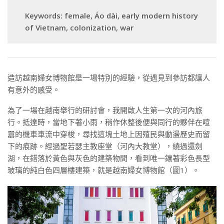
Keywords: female, Áo dài, early modern history
of Vietnam, colonization, war
造訪越南婦女博物館是一場特別的經驗，從遇見到參訪都讓人
有意外的感受。
為了一場在越南舉行的研討會，我開啟人生第一次的河內旅
行。抵達時，當地下著小雨，稍作休整後便與同行的夥伴在喧
囂的機車車流中穿梭，尋找這塊土地上因殖民與動盪歷史而留
下的痕跡。經過聖若瑟主教座堂（河內大教堂），繞過還劍
湖，在錯落於黃色與灰色的建築物間，看到唯一鑲著彩色長型
玻璃的純白色四層樓建築，就是越南婦女博物館（圖1）。