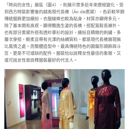
「時尚的女性」展區（圖4），則展示眾多近年來歷經變化、受
到西方時裝影響後的越南現代長襖（Áo dài奧黛），色彩較早期
傳統服飾更加繽紛，衣服線條也較為貼身，材質亦顯得多元。
除了基本開有高衩，顯得飄逸生姿的長襖，搭配寬鬆長褲外，
也有部分奧黛外搭有透紗罩衫的設計，繽紛且精緻的刺繡、多
層次穿搭，輕柔且帶有光澤的絲綢質料，都是現代長襖展現無
比風情之處。而整體造型中，最具傳統特色的圓盤形頭飾與斗
笠，更是不可或缺的配件。服裝恰似詮釋女性最佳的象徵，又
或可說女性是詮釋服裝最好的代言人。