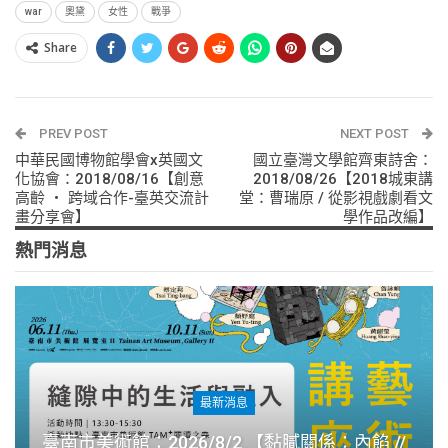
war
奧黛
女性
戰爭
Share
PREV POST
NEXT POST
中華民國博物館學會x英國文
國立臺灣文學館齊東詩舍：
化協會：2018/08/16【創意
2018/08/26【2018城東講
高齡 ‧ 跨域合作-臺英交流計
堂：曹瑞原 / 從影視戲劇看文
畫分享會】
學作品改編】
熱門消息
最新消息
臺南市美術館：2026/8/2 【黏膩關係：內餡 //