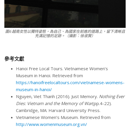
圖6 越南女性以獨特姿態，為自己、為國家在前進的道路上，留下清晰且
充滿記憶的足跡。（攝影：徐淑賢）
參考文獻
Hanoi Free Local Tours. Vietnamese Women’s
Museum in Hanoi. Retrieved from
https://hanoifreelocaltours.com/vietnamese-womens-
museum-in-hanoi/
Nguyen, Viet Thanh (2016). Just Memory.
Nothing Ever
Dies: Vietnam and the Memory of War
(pp.4-22).
Cambridge, MA: Harvard University Press.
Vietnamese Women’s Museum. Retrieved from
http://www.womenmuseum.org.vn/