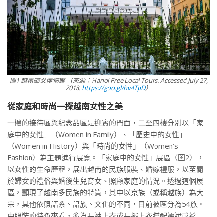
圖1 越南婦女博物館 （來源：Hanoi Free Local Tours. Accessed July 27,
2018.
https://goo.gl/hv4TpD
）
從家庭和時尚一探越南女性之美
一樓的接待區與紀念品區是迎賓的門面，二至四樓分別以「家
庭中的女性」（Women in Family）、「歷史中的女性」
（Women in History）與「時尚的女性」（Women’s
Fashion）為主題進行展覽。「家庭中的女性」展區（圖2），
以女性的生命歷程，展出越南的民族服裝、婚嫁禮服，以至關
於婦女的禮俗與婚後生兒育女、照顧家庭的情況。透過這個展
區，顯現了越南多民族的特質，其中以京族（或稱越族）為大
宗，其他依照語系、語族、文化的不同，目前被區分為54族。
由服裝的特色來看，多為長袖上衣或長擺上衣搭配襦裙或衫