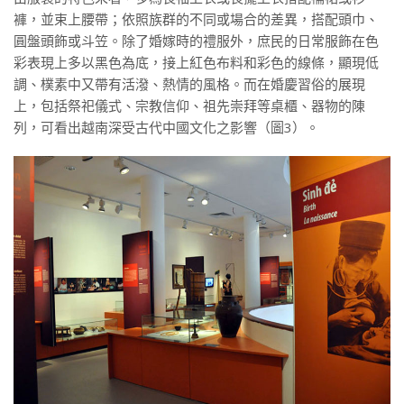
褲，並束上腰帶；依照族群的不同或場合的差異，搭配頭巾、
圓盤頭飾或斗笠。除了婚嫁時的禮服外，庶民的日常服飾在色
彩表現上多以黑色為底，接上紅色布料和彩色的線條，顯現低
調、樸素中又帶有活潑、熱情的風格。而在婚慶習俗的展現
上，包括祭祀儀式、宗教信仰、祖先崇拜等桌櫃、器物的陳
列，可看出越南深受古代中國文化之影響（圖3）。