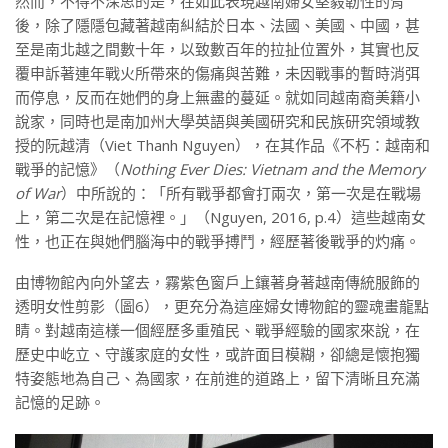
然而，不得不深思的是，在如此表現越南婦女堅毅韌性的背
後，除了隱隱包藏著越南糾結於日本、法國、美國、中國，甚
至是南北越之間數十年，以致數百年的拉扯位置外，其實也反
覆申訴著連年戰火所帶來的傷痛與苦難，未因戰事的暫時消弭
而停息，反而在她們的身上無盡的蔓延。就如同越南裔美籍小
說家，同時也是南加州大學英語與美國研究和民族研究領域教
授的阮越清（Viet Thanh Nguyen），在其作品《不朽：越南和
戰爭的記憶》（
Nothing Ever Dies: Vietnam and the Memory
of War
）中所說的：「所有戰爭都會打兩次，第一次是在戰場
上，第二次是在記憶裡。」（Nguyen, 2016, p.4）這些越南女
性，也正在與她們腦海中的戰爭搏鬥，經歷著後戰爭的灼痛。
由博物館內向外望去，霧紫色窗戶上鑲著身著越南傳統服飾的
透明女性剪影（圖6），更充分為這座婦女博物館的靈魂畫龍點
睛。對越南這樣一個經歷多重殖民、戰爭經驗的國家來說，在
歷史中屹立、守護家庭的女性，或許面目模糊，卻總是懷抱獨
特姿態地為自己、為國家，在前進的道路上，留下清晰且充滿
記憶的足跡。