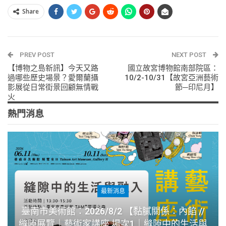
Share
PREV POST
NEXT POST
【博物之島新訊】今天又路
國立故宮博物館南部院區：
過哪些歷史場景？愛爾蘭攝
10/2-10/31【故宮亞洲藝術
影展從日常街景回顧無情戰
節─印尼月】
火
熱門消息
最新消息
臺南市美術館：2026/8/2 【黏膩關係：內餡 //
縫隙展覽｜藝術家講座 場次1｜縫隙中的生活與