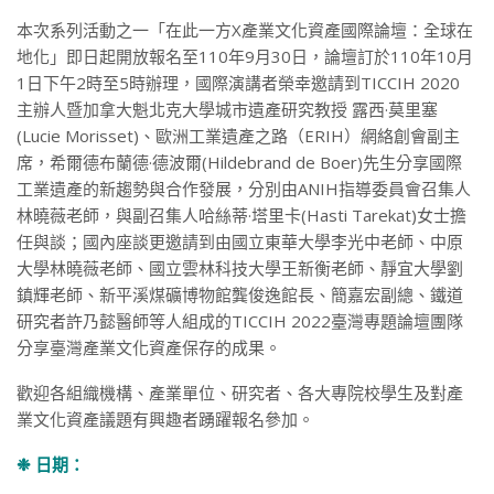
本次系列活動之一「在此一方X產業文化資產國際論壇：全球在
地化」即日起開放報名至110年9月30日，論壇訂於110年10月
1日下午2時至5時辦理，國際演講者榮幸邀請到TICCIH 2020
主辦人暨加拿大魁北克大學城市遺產研究教授 露西·莫里塞
(Lucie Morisset)、歐洲工業遺產之路（ERIH）網絡創會副主
席，希爾德布蘭德·德波爾(Hildebrand de Boer)先生分享國際
工業遺產的新趨勢與合作發展，分別由ANIH指導委員會召集人
林曉薇老師，與副召集人哈絲蒂·塔里卡(Hasti Tarekat)女士擔
任與談；國內座談更邀請到由國立東華大學李光中老師、中原
大學林曉薇老師、國立雲林科技大學王新衡老師、靜宜大學劉
鎮輝老師、新平溪煤礦博物館龔俊逸館長、簡嘉宏副總、鐵道
研究者許乃懿醫師等人組成的TICCIH 2022臺灣專題論壇團隊
分享臺灣產業文化資產保存的成果。
歡迎各組織機構、產業單位、研究者、各大專院校學生及對產
業文化資產議題有興趣者踴躍報名參加。
❉ 日期：