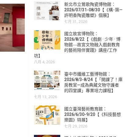
新北市立鶯歌陶瓷博物館：
2026/07/31-08/30【《構･築—
許明香陶瓷雕塑》個展】
七月 31, 2026
國立故宮博物院：
2026/8/22【《戲劇 · 少年 · 博
物館―故宮文物融入戲劇教育
的藝術陪伴實踐》講座/工作
坊】
八月 4, 2026
臺中市纖維工藝博物館：
2026/8/3-8/24【「開課了！庫
房教室—成為典藏文物守護者
的四堂課」專業培力課程】
七月 13, 2026
國立臺灣藝術教育館：
2026/6/30-9/20【《科技藝想
樂園》特展】
七月 29, 2026