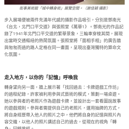
街事美術館「城中轉身術」展覽空間。（謝佳穎 攝影）
步入展場便被兩件充滿年代感的攝影作品吸引，分別是鄧南光
《台北，北門口平交道》與張照堂《萬華1》。鄧南光的作品記
錄了1941年北門口平交道的繁華景象，三輪車穿梭其間，展現
出當時交通樞紐的熱鬧氛圍。張照堂將「面相手相」的廣告牆
與匆匆而過的路人定格在同一畫面，呈現出臺灣獨特的算命文
化氛圍。
走入地方，以你的「記憶」呼喚我
轉身望向另一面，牆上展示著「找回過去：卡牌遊戲工作坊」
的過程紀錄，許家禎利用參與式藝術的模式，策劃一場桌遊。
她以參與者的老照片作為遊戲卡牌，並設計出一套看圖說故事
的遊戲規則。參與者需提供自己的老照片，運用抽牌的方式，
將自身經歷帶入他人的照片之中，他們將自身的記憶與照片內
容交織，以他人的照片講述自己的過去，從現在的視角「轉
身」回顧曾經。