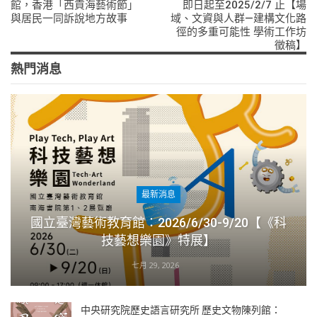
館，香港「西貢海藝術節」
即日起至2025/2/7 止【場
與居民一同訴說地方故事
域、文資與人群—建構文化路
徑的多重可能性 學術工作坊
徵稿】
熱門消息
最新消息
國立臺灣藝術教育館：2026/6/30-9/20【《科
技藝想樂園》特展】
七月 29, 2026
中央研究院歷史語言研究所 歷史文物陳列館：