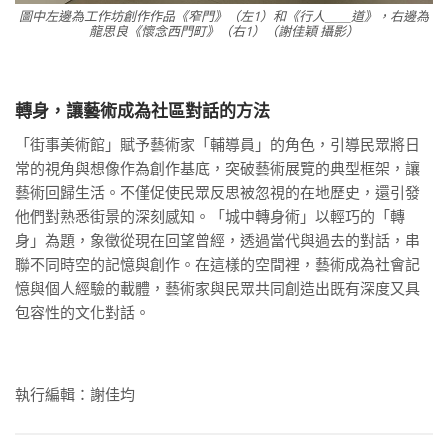
圖中左邊為工作坊創作作品《窄門》（左1）和《行人＿＿道》，右邊為
龍思良《懷念西門町》（右1）（謝佳穎 攝影）
轉身，讓藝術成為社區對話的方法
「街事美術館」賦予藝術家「輔導員」的角色，引導民眾將日
常的視角與想像作為創作基底，突破藝術展覽的典型框架，讓
藝術回歸生活。不僅促使民眾反思被忽視的在地歷史，還引發
他們對熟悉街景的深刻感知。「城中轉身術」以輕巧的「轉
身」為題，象徵從現在回望曾經，透過當代與過去的對話，串
聯不同時空的記憶與創作。在這樣的空間裡，藝術成為社會記
憶與個人經驗的載體，藝術家與民眾共同創造出既有深度又具
包容性的文化對話。
執行編輯：謝佳均