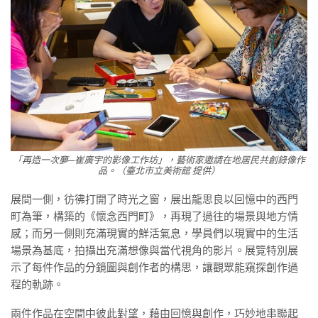
「再造一次夣─崔廣宇的影像工作坊」，藝術家邀請在地居民共創錄像作
品。（臺北市立美術館 提供）
展間一側，彷彿打開了時光之窗，展出龍思良以回憶中的西門
町為筆，構築的《懷念西門町》，再現了過往的場景與地方情
感；而另一側則充滿現實的鮮活氣息，學員們以現實中的生活
場景為基底，拍攝出充滿想像與當代視角的影片。展覽特別展
示了每件作品的分鏡圖與創作者的構思，讓觀眾能窺探創作過
程的軌跡。
兩件作品在空間中彼此對望，藉由回憶與創作，巧妙地串聯起