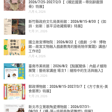
2026/7/25-2027/2/3【《親近國寶－帶刻辭鹿頭
骨》特展】
八月 6, 2026
新竹縣政府文化局美術館：2026/8/15-8/30【《如
詩．如斯：張平沼收藏精華》特展】
七月 31, 2026
國立故宮博物院：2026/8/22【《戲劇 · 少年 · 博物
館―故宮文物融入戲劇教育的藝術陪伴實踐》講座/
工作坊】
八月 4, 2026
臺南市美術館：2026/8/2 【黏膩關係：內餡 // 縫隙
展覽｜藝術家講座 場次1｜縫隙中的生活與融入】
七月 29, 2026
郵政博物館：2026/8/15-2027/3/7【《方寸食光-美
食郵票》特展】
七月 29, 2026
新北市立鶯歌陶瓷博物館：2026/07/31-
08/30【《構･築—許明香陶瓷雕塑》個展】