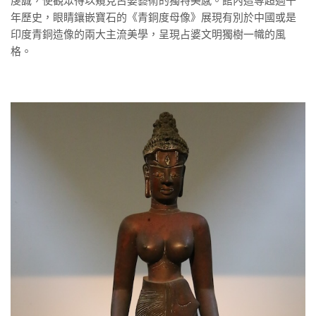
虔誠，使觀眾得以窺見占婆藝術的獨特美感。館內這尊超過千
年歷史，眼睛鑲嵌寶石的《青銅度母像》展現有別於中國或是
印度青銅造像的兩大主流美學，呈現占婆文明獨樹一幟的風
格。