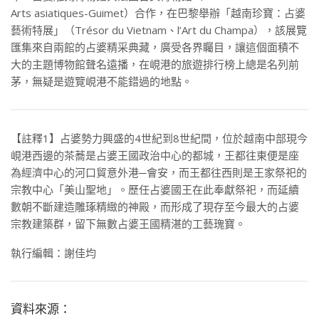
Arts asiatiques-Guimet）合作，在巴黎舉辦「越南珍寶：占婆
藝術特展」（Trésor du Vietnam、l’Art du Champa），該展覽
匯集來自兩館的占婆精采典藏，廣受各界矚目，讓這個面積不
大的主題博物館聲名遠播，在峴港的旅遊排行榜上總是名列前
茅，無疑是遊覽峴港不能錯過的地點。
【註釋1】占婆勢力興盛的4世紀到8世紀間，位於越南中部現今
峴港西邊的茶蕎是占婆王國政治中心的都城，王都往東便是座
為經濟中心的河口貿意外港─會安，而王都往西則是王家祭祀的
宗教中心「美山聖地」。歷任占婆國王在此奉獻祭祀，而延續
數朝不斷建造雕琢精緻的神殿，而形成了現存至今最大的占婆
宗教建築群，留下無數占婆王國精湛的工藝瑰寶。
執行編輯：謝佳均
資料來源：