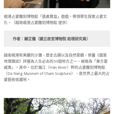
峴港占婆雕刻博物館「遺產寶盒」遊戲，帶領學生探索占婆文
化。（越南峴港占婆雕刻博物館 提供）
作者：賴芷儀（國立故宮博物院
助理研究員）
越南峴港有美麗的沙灘、歷史古蹟以及自然景觀，榮獲《國家
地理雜誌》評選為人生必去的50個地方之一，被喻為「東方夏
威夷」。其中，位於瀚江（Hàn River）畔的占婆雕刻博物館
（Da Nang Museum of Cham Sculpture），是世界上最大的占
婆藝術收藏地。