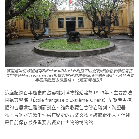
該館建築由法國建築師Delaval和Auclair根據20世紀初法國遠東學院考古
部門主任Henri Parmentier所繪製的占婆建築細部手稿所設計，融合占婆
寺廟與歐洲古典風格。（賴芷儀 攝影）
這座超過百年歷史的占婆雕刻博物館始建於1915年，主要為法
國遠東學院（École française d’Extrême-Orient）早期考古挖
掘的占婆遺址雕刻而創立。館內收藏包含砂岩雕刻、陶塑器
物、青銅器等數千件富有歷史的占婆文物。該館雖不大，但卻
是目前保存最多重要占婆文化古物的博物館。