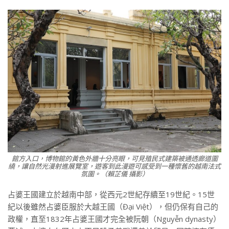
館方入口，博物館的黃色外牆十分亮眼，可見殖民式建築被通透廊道圍
繞，讓自然光漫射進展覽室，遊客到此漫遊可感受到一種懷舊的越南法式
氛圍。（賴芷儀 攝影）
占婆王國建立於越南中部，從西元2世紀存續至19世紀。15世
紀以後雖然占婆臣服於大越王國（Đại Việt），但仍保有自己的
政權，直至1832年占婆王國才完全被阮朝（Nguyễn dynasty）