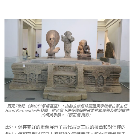
西元7世紀 《美山E1祭檯基座》，由創立該館法國遠東學院考古部主任
Henri Parmentier所發掘，他也留下許多詳細的占婆神廟建築及雕刻構件
的精美手稿。（賴芷儀 攝影）
此外，保存完好的雕像展示了古代占婆工匠的技藝和對信仰的