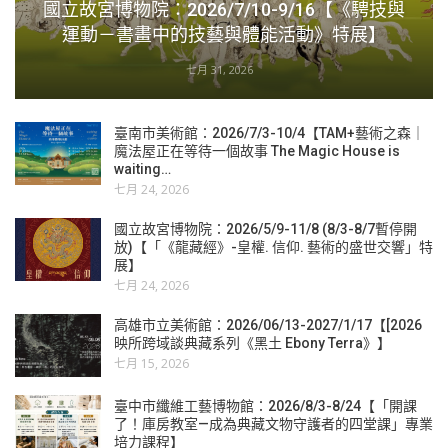
國立故宮博物院：2026/7/10-9/16【《騁技與
運動－書畫中的技藝與體能活動》特展】
七月 31, 2026
臺南市美術館：2026/7/3-10/4【TAM+藝術之森｜
魔法屋正在等待一個故事 The Magic House is
waiting…
七月 24, 2026
國立故宮博物院：2026/5/9-11/8 (8/3-8/7暫停開
放)【「《龍藏經》-皇權. 信仰. 藝術的盛世交響」特
展】
七月 24, 2026
高雄市立美術館：2026/06/13-2027/1/17【[2026
映所跨域談典藏系列《黑土 Ebony Terra》】
七月 15, 2026
臺中市纖維工藝博物館：2026/8/3-8/24【「開課
了！庫房教室—成為典藏文物守護者的四堂課」專業
培力課程】