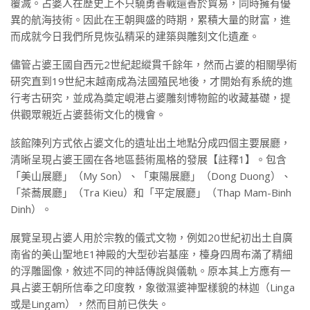
覆滅。占婆人在歷史上不只驍勇善戰還善於貿易，同時擁有優
異的航海技術。因此在王朝興盛的時期，累積大量的財富，進
而成就今日我們所見恢弘精采的建築與雕刻文化遺產。
儘管占婆王國自西元2世紀起縱貫千餘年，然而占婆的相關學術
研究直到19世紀末越南成為法國殖民地後，才開始有系統的進
行考古研究，並成為奠定峴港占婆雕刻博物館的收藏基礎，提
供觀眾親近占婆藝術文化的機會。
該館陳列方式依占婆文化的遺址出土地點分成四個主要展廳，
清晰呈現占婆王國在各地區藝術風格的發展【註釋1】。包含
「美山展廳」（My Son）、「東陽展廳」（Dong Duong）、
「茶蕎展廳」（Tra Kieu）和「平定展廳」（Thap Mam-Binh
Dinh）。
展覽呈現占婆人用於宗教的儀式文物，例如20世紀初出土自廣
南省的美山聖地E1神殿的大型砂岩基座，檯身四周布滿了精細
的浮雕圖像，敘述不同的神話傳說與儀軌。原本其上方應有一
具占婆王朝所信奉之印度教，象徵濕婆神聖樣貌的林迦（Linga
或是Lingam），然而目前已佚失。