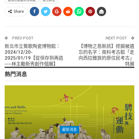
峴港占婆雕刻博物館
數位轉型
Share
PREV POST
NEXT POST
新北市立鶯歌陶瓷博物館：
【博物之島新訊】挖掘被遺
2024/12/20-
忘的名字：南科考古館「走
2025/01/19【從保存到再造
向西拉雅族的原住民考古」
──林主勵新秀創作個展】
特展
熱門消息
最新消息