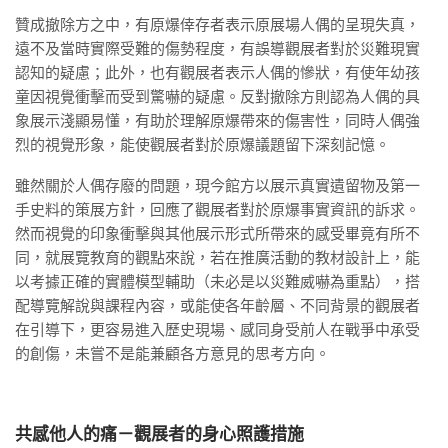
贊成撤除方之中，有原爆倖存者表示原展場人偶的呈現失真，
遠不及當時實際受難的傷勢程度，有誤導觀展者對於災難現實
認知的疑慮；此外，也有觀展者表示人偶的慘狀，有使年幼孩
童因視覺衝擊而受到驚嚇的疑慮。反對撤除方則認為人偶的具
象展示淺顯易懂，有助於理解原爆帶來的傷害性，同時人偶強
烈的視覺形象，能使觀展者對於原爆議題留下深刻記憶。
雖然關於人偶存廢的問題，現今館方以展示真實遺留物及第一
手史料的策展方針，回應了觀展者對於原爆事實資訊的訴求。
然而視覺的印象衝擊與其他展示形式所帶來的感受畢竟有所不
同，就展覽教育的觀點來說，若在推廣活動的教材設計上，能
以考據正確的實體模型輔助（未必是以災難威嚇為重點），搭
配導覽解說與課程內容，或能使各年齡層、不同背景的觀展者
在引導下，更容易進入歷史現場、感同身受前人在戰爭中承受
的創傷，未嘗不是能兼顧各方意見的思考方向。
共感他人的痛－觀展者的身心照護措施