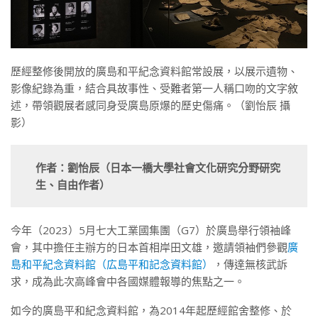
歷經整修後開放的廣島和平紀念資料館常設展，以展示遺物、
影像紀錄為重，結合具故事性、受難者第一人稱口吻的文字敘
述，帶領觀展者感同身受廣島原爆的歷史傷痛。（劉怡辰 攝
影）
作者：劉怡辰（日本一橋大學社會文化研究分野研究
生、自由作者）
今年（2023）5月七大工業國集團（G7）於廣島舉行領袖峰
會，其中擔任主辦方的日本首相岸田文雄，邀請領袖們參觀
廣
島和平紀念資料館（広島平和記念資料館）
，傳達無核武訴
求，成為此次高峰會中各國媒體報導的焦點之一。
如今的廣島平和紀念資料館，為2014年起歷經館舍整修、於