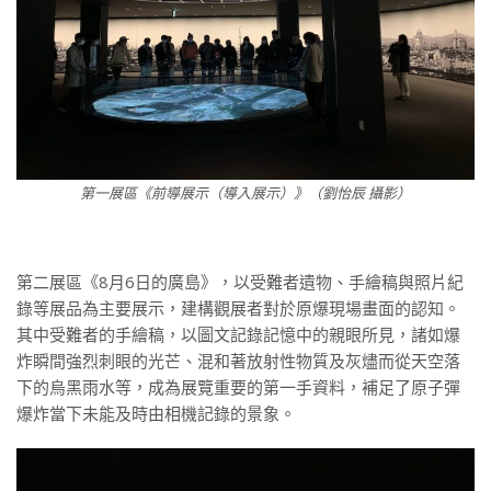
第一展區《前導展示（導入展示）》（劉怡辰 攝影）
第二展區《8月6日的廣島》，以受難者遺物、手繪稿與照片紀
錄等展品為主要展示，建構觀展者對於原爆現場畫面的認知。
其中受難者的手繪稿，以圖文記錄記憶中的親眼所見，諸如爆
炸瞬間強烈刺眼的光芒、混和著放射性物質及灰燼而從天空落
下的烏黑雨水等，成為展覽重要的第一手資料，補足了原子彈
爆炸當下未能及時由相機記錄的景象。