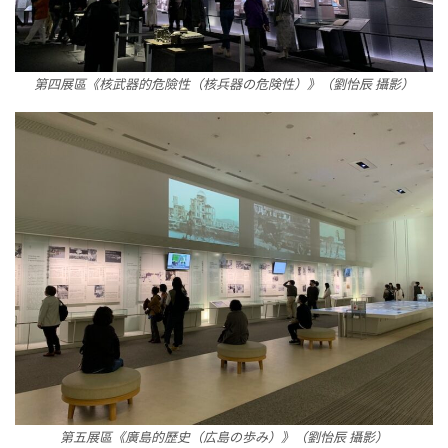
第四展區《核武器的危險性（核兵器の危険性）》（劉怡辰 攝影）
第五展區《廣島的歷史（広島の歩み）》（劉怡辰 攝影）