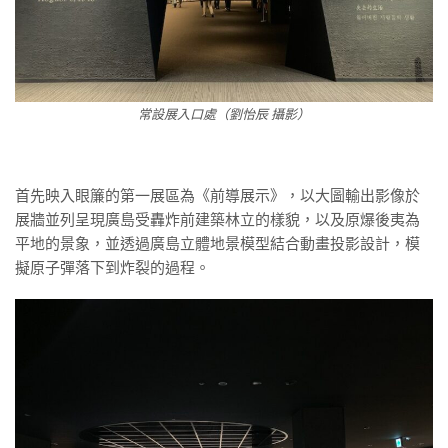
常設展入口處（劉怡辰 攝影）
首先映入眼簾的第一展區為《前導展示》，以大圖輸出影像於
展牆並列呈現廣島受轟炸前建築林立的樣貌，以及原爆後夷為
平地的景象，並透過廣島立體地景模型結合動畫投影設計，模
擬原子彈落下到炸裂的過程。