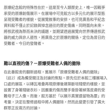
原爆紀念館的特殊性在於，這是至今人類歷史上，唯一因戰爭
承受的原爆創傷展示。在展場中可見館方以多元化的展示型態
呈現受難者的樣貌，從展覽敘事的安排，也可見廣島和平紀念
資料館不僅止於記錄與悼念過往的歷史傷痛，同時面向未來，
將核武視為懸而未決的議題，並期望透過展覽向世界傳達核武
器的威力與非人道性，將廣島之於原爆的關係，定位為昔日的
受難者、今日的發聲者。
難以直視的傷？－原爆受難者人偶的撤除
在此番館舍的翻新過程，舊展示「原爆受難者人偶的撤除」
〔註2〕成為備受關注及討論的焦點。原先位於本館二樓展場入
口處的展區，以磚瓦堆疊再現原爆後建築斷垣殘壁的樣貌，並
設置了身著殘破衣衫、因嚴重灼傷而雙手垂掛著掉落皮膚的受
難母子三人像。而後，館方基於「以展示真實遺留物為要」的
考量，決定在整修過程中將人偶撤除，然而此變更引發了廣大
群眾正反兩方的討論。