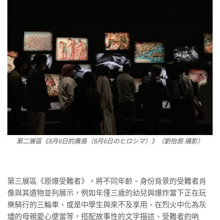
第二展區《8月6日的廣島（8月6日のヒロシマ）》（劉怡辰 攝影）
第三展區《原爆受難者》，將不同年齡、身份背景的受難者肖
像與其遺物並列展示，例如年僅三歲的幼兒與爆炸當下正在玩
樂騎行的三輪車、或是中學生與來不及享用、在烈火中化為灰
燼的母親愛心便當等，搭配故事性的文字描述、受難者的吶