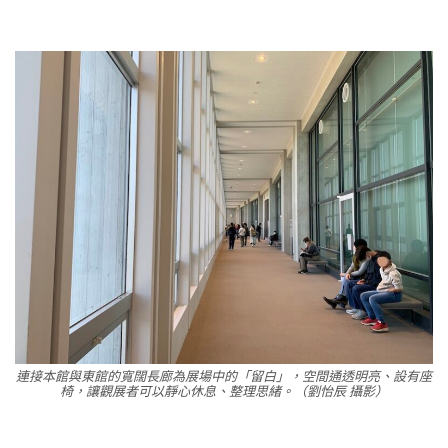
連接本館與東館的寬闊長廊為展場中的「留白」，空間通透明亮、設有座
椅，讓觀展者可以靜心休息、整理思緒。（劉怡辰 攝影）