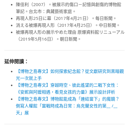
陳佳利（2007）。被展示的傷口－記憶與創傷的博物館
筆記。台北市：典藏藝術家庭。
再現人形25日に幕（2017年4月21日）。每日新聞。
消える被爆再現人形（2017年4月25日）。中日新聞。
被爆再現人形の展示やめた理由 原爆資料館リニューアル
（2019年5月16日）。朝日新聞。
延伸閱讀：
【博物之島專文】如何探索紀念館？從文獻研究到黑暗觀
光一次就上手
【博物之島專文】穿越時空、彼此遙望的二戰下女性：
《安妮與阿嬤相遇，看見女孩的力量》展示設計評析
【博物之島專文】博物館能成為「連結當下」的魔鏡？
側寫人權館「當戰時成為日常：烏克蘭女性的第__ /__
天」展