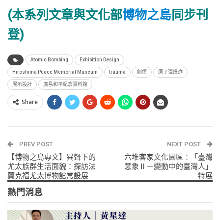
(本系列文章與文化部
博物之島
同步刊
登)
Atomic Bombing
Exhibition Design
Hiroshima Peace Memorial Museum
trauma
創傷
原子彈爆炸
展示設計
廣島和平紀念資料館
Share
PREV POST
NEXT POST
【博物之島專文】異聲下的
六堆客家文化園區：「臺灣
尤太族群生活面貌：探訪法
意象Ⅱ－變動中的臺灣人」
蘭克福尤太博物館常設展
特展
熱門消息