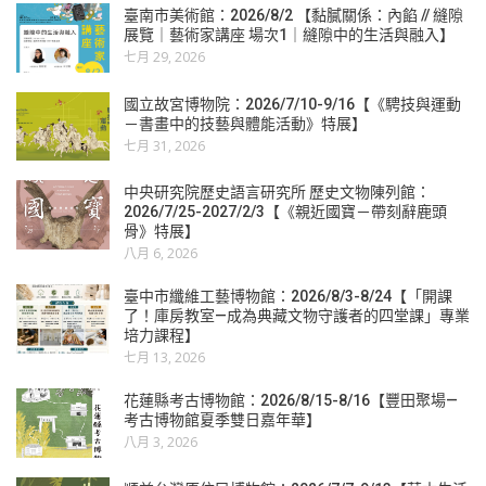
臺南市美術館：2026/8/2 【黏膩關係：內餡 // 縫隙
展覽｜藝術家講座 場次1｜縫隙中的生活與融入】
七月 29, 2026
國立故宮博物院：2026/7/10-9/16【《騁技與運動
－書畫中的技藝與體能活動》特展】
七月 31, 2026
中央研究院歷史語言研究所 歷史文物陳列館：
2026/7/25-2027/2/3【《親近國寶－帶刻辭鹿頭
骨》特展】
八月 6, 2026
臺中市纖維工藝博物館：2026/8/3-8/24【「開課
了！庫房教室—成為典藏文物守護者的四堂課」專業
培力課程】
七月 13, 2026
花蓮縣考古博物館：2026/8/15-8/16【豐田聚場—
考古博物館夏季雙日嘉年華】
八月 3, 2026