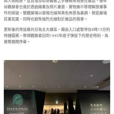
與人物經歷，並且增添如受難者之手繪稿等視覺性展品，使年
幼觀展者也易於透過繪畫及照片畫面、實物展示等理解原爆事
件的經過。整體展場以昏暗光線與黑色佈景為基調，營造展場
莊重氛圍，同時也避免強烈光線對於展品的傷害。
更新後的常設展共分為五大展區。藉由入口處暫停在8時15分的
時鐘圖案，帶領觀展者回到1945年原子彈投下的歷史時刻，為
展覽揭開序幕。