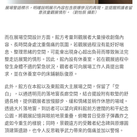
展場警語標示，明確說明展示內容包含原爆慘況的再現，並提醒照護者留
意孩童觀展情形。（劉怡辰 攝影）
而在展場空間設計方面，館方考量到觀展者大量接收創傷內
容、長時間身處沈重傷痛的氛圍，若觀展過程沒有能好好喘
息、整理思緒的空間，可能會出現身心超出負荷而導致無法完
整走訪展覽的情形。因此，館內設有休養室，若在觀展過程中
發生身體不適的緊急狀況，觀者者可向展場工作人員提出需
求，並在休養室中的床鋪躺臥復原。
此外，館方在本館以及東館兩大主展場之間，保留了「空
白」，以通透明亮的落地窗長廊空間，結合擺設附有軟墊的舒
適長椅，提供觀展者放慢腳步、緩和情緒並稍作休憩的場域。
透過大片落地窗，到訪者可以望向資料館前方遼闊的和平紀念
公園，將觀展記憶與眼前地景重疊，俯瞰昔日受原子彈轟炸之
處如今重生的樣貌；同時，景觀遠方的受難者紀念碑與原爆圓
頂建築遺跡，也令人反思戰爭武力帶來的傷痛並加以警惕。