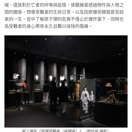
喊、遺族對於亡者的呼喚與追憶，使觀展者透過物件與人物之
間的關係，想像受難者的生前日常，以及因原爆而驟變甚至結
束的一生，從中了解原子彈的危害不僅止於爆炸當下，同時也
為受難者的身心帶來永久且難以抹除的傷痛。
第三展區《原爆受難者（被爆者）》（劉怡辰 攝影）