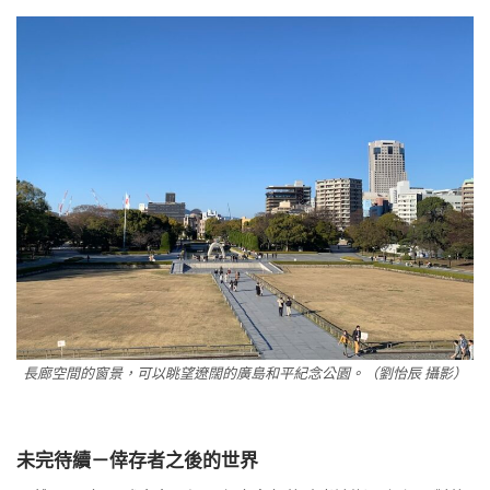
長廊空間的窗景，可以眺望遼闊的廣島和平紀念公園。（劉怡辰 攝影）
未完待續－倖存者之後的世界