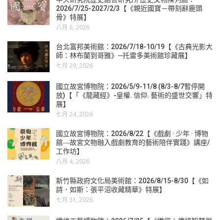
2026/7/25-2027/2/3【《親近國寶－帶刻辭鹿頭
骨》特展】
八月 6, 2026
台北富邦美術館：2026/7/18-10/19【《古典光影大
師：林布蘭到哥雅》─托雷多美術館珍藏展】
七月 29, 2026
國立故宮博物院：2026/5/9-11/8 (8/3-8/7暫停開
放)【「《龍藏經》-皇權. 信仰. 藝術的盛世交響」特
展】
七月 24, 2026
國立故宮博物院：2026/8/22【《戲劇 · 少年 · 博物
館―故宮文物融入戲劇教育的藝術陪伴實踐》講座/
工作坊】
八月 4, 2026
新竹縣政府文化局美術館：2026/8/15-8/30【《如
詩．如斯：張平沼收藏精華》特展】
七月 31, 2026