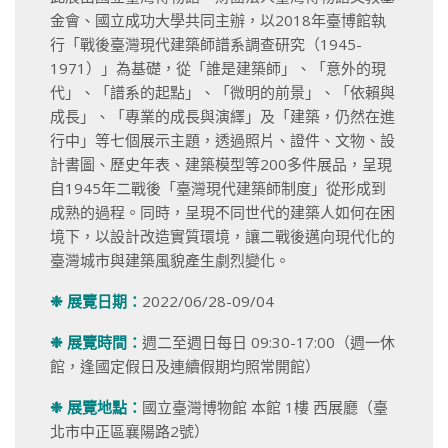
金會、國立成功大學共同主辦，以2018年臺博館執
行「戰後臺灣現代建築師譜系調查研究（1945-
1971）」為基礎，從「誰是建築師」、「意外的現
代」、「譜系的起點」、「微明的前景」、「依賴與
成長」、「專業的成長與演繹」及「建築，仍然在進
行中」等七個展示主題，透過照片、證件、文物、設
計書圖、歷史年表、建築模型等200多件展品，呈現
自1945年二戰後「臺灣現代建築師制度」從形成到
成熟的過程。同時，呈現不同世代的建築人如何在困
境下，以設計改造實質環境，讓二戰後邁向現代化的
臺灣城市與建築風貌產生劇烈變化。
❉
展覽日期：
2022/06/28-09/04
❉
展覽時間：
週二至週日每日 09:30-17:00（週一休
館，逢國定假日及連續假期均照常開館）
❉
展覽地點：
國立臺灣博物館 本館 1樓 西展廳（臺
北市中正區襄陽路2號）