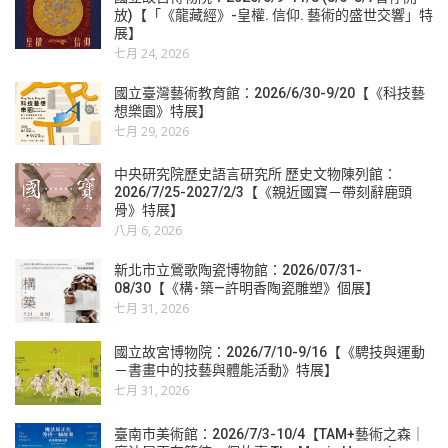
放)【「《龍藏經》-皇權. 信仰. 藝術的盛世交響」特
展】
七月 24, 2026
國立臺灣藝術教育館：2026/6/30-9/20【《科技藝
想樂園》特展】
七月 29, 2026
中央研究院歷史語言研究所 歷史文物陳列館：
2026/7/25-2027/2/3【《親近國寶－帶刻辭鹿頭
骨》特展】
八月 6, 2026
新北市立鶯歌陶瓷博物館：2026/07/31-
08/30【《構･築—許明香陶瓷雕塑》個展】
七月 31, 2026
國立故宮博物院：2026/7/10-9/16【《騁技與運動
－書畫中的技藝與體能活動》特展】
七月 31, 2026
臺南市美術館：2026/7/3-10/4【TAM+藝術之森｜