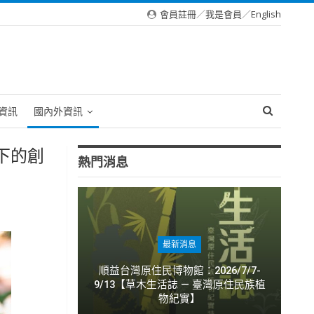
會員註冊
／
我是會員
／
English
資訊
國內外資訊
下的創
熱門消息
最新消息
順益台灣原住民博物館：2026/7/7-
9/13【草木生活誌 — 臺灣原住民族植
物紀實】