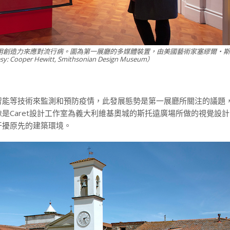
用創造力來應對流行病。圖為第一展廳的多媒體裝置，由美國藝術家塞繆爾・斯
oper Hewitt, Smithsonian Design Museum）
智能等技術來監測和預防疫情，此發展態勢是第一展廳所關注的議題
是Caret設計工作室為義大利維基奧城的斯托遠廣場所做的視覺設
干擾原先的建築環境。