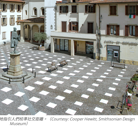
社交距離。（Courtesy: Cooper Hewitt, Smithsonian Design
Museum）