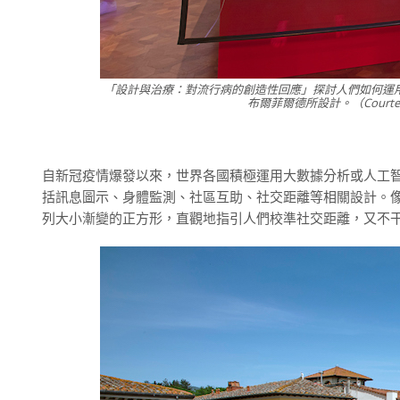
「設計與治療：對流行病的創造性回應」探討人們如何運
布爾菲爾德所設計。（Courtesy: Co
自新冠疫情爆發以來，世界各國積極運用大數據分析或人工
括訊息圖示、身體監測、社區互助、社交距離等相關設計。像
列大小漸變的正方形，直觀地指引人們校準社交距離，又不