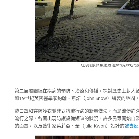
MASS設計集團為海地GHESKIO肺
第二展廳圍繞在疾病的預防、治療和傳播，探討歷史上對人
如19世紀英國醫學家約翰・斯諾（John Snow）繪製
戴口罩和穿防護衣並非對抗流行病的新興做法，而是流傳許
流行之際，各國出現防護設備短缺的狀況，許多民眾開始自
的面罩，以及藝術家茱莉亞・全（Julia Kwon）設計的
譴責反