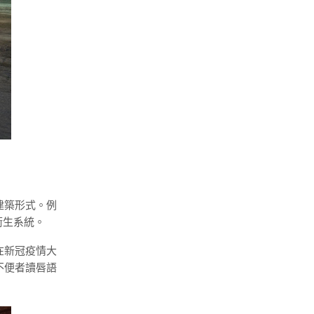
建築形式。例
衛生系統。
在新冠疫情大
不便者讀唇語