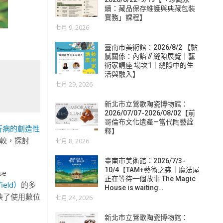
續：藏品保存維護與典藏包裝
實務」課程】
七月 9, 2026
臺南市美術館：2026/8/2 【黏
膩關係：內餡 // 縫隙展覽｜藝
術家講座 場次1｜縫隙中的生
活與融入】
七月 29, 2026
新北市立鶯歌陶瓷博物館：
2026/07/07-2026/08/02【前
哥倫布文化遺產—當代陶藝詮
行病的創造性
釋】
例比較，探討
七月 8, 2026
臺南市美術館：2026/7/3-
10/4【TAM+藝術之森｜魔法屋
se
正在等待一個故事 The Magic
ield）
的多
House is waiting…
映了使用數位
七月 24, 2026
新北市立鶯歌陶瓷博物館：