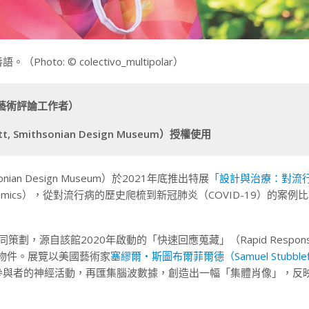
 © colectivo_multipolar）
藝術評論工作者）
ithsonian Design Museum
）授權使用
thsonian Design Museum）於2021年底推出特展
「設計與治療：對流
nses to Epidemics），從對流行病的歷史爬梳到新冠肺炎（COVID-19）的案
劃，源自該館2020年啟動的「快速回應蒐藏」（Rapid Respon
料和物件。展覽以美國藝術家
塞繆爾・斯圖布爾菲爾德（Samuel Stubblef
參與者的神經活動，再匯集腦波數據，創造出一幅「集體肖像」，反