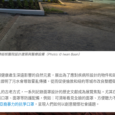
結核醫院設計建築與醫療設備（Photo: © Iwan Baan）
類健康產生深遠影響的自然元素，展出為了應對疾病所設計的物件和
的地圖，證明了污水會導致霍亂傳播，從而促使倫敦和紐約等城市改良整體
久的古老方式，一系列記錄面罩設計的歷史文獻成為展覽焦點。尤其
製口罩、面罩等防護配備，例如：可清晰看見全臉的面罩、方便聽力
亞裔暴力的抗爭口罩
，呈現人們如何以創意關懷社會議題。