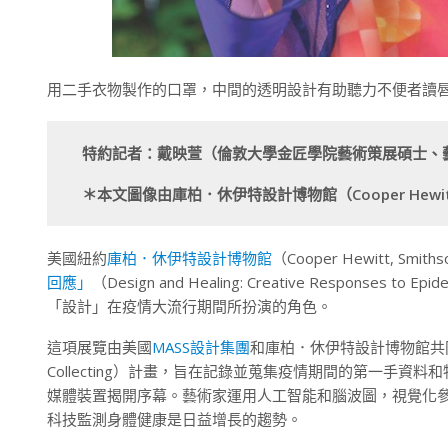
用二手衣物製作的口罩，中間的透明設計有助聽力不便者讀唇語。（Photo:
特約記者：戴映萱（倫敦大學金匠學院藝術策展碩士、
＊本文圖像由庫柏．休伊特設計博物館（Cooper Hewitt, Sm
美國紐約
庫柏．休伊特設計博物館
（Cooper Hewitt, Smi
回應」
（Design and Healing: Creative Respo
「設計」在疫情大流行期間所扮演的角色。
這項展覽由美國
MASS設計集團
和庫柏．休伊特設計博物館共同策
Collecting）計畫，旨在記錄並蒐集疫情期間的第一手資
媒體裝置揭開序幕。藝術家運用人工智能和腦波圖，視覺化
科技監測身體健康是日益增長的趨勢。