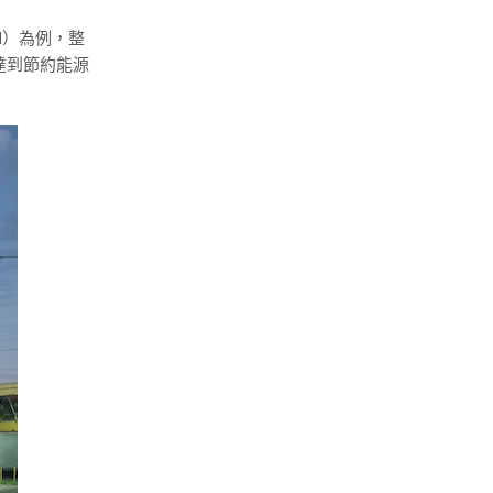
ital）為例，整
達到節約能源