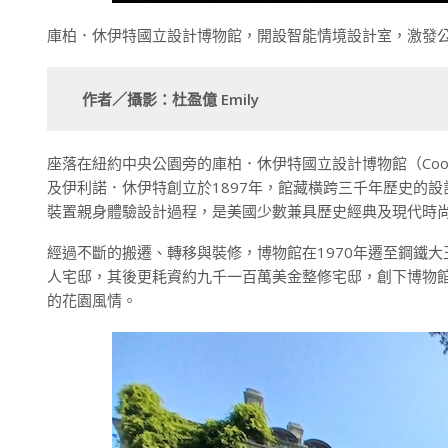
庫柏．休伊特國立設計博物館，開設智能情境設計室，激發公眾與設計
作者／攝影：杜盈億
Emily
座落在紐約中央公園旁的庫柏．休伊特國立設計博物館（Cooper Hew
及伊利諾．休伊特創立於1897年，館藏橫跨三千年歷史的
裝置親身體驗設計過程，是美國少數兼具歷史經典及現代時
經過不斷的搬遷、轉移與裝修，博物館在1970年遷至鋼鐵大
人宅邸，其後更耗資約九千一百萬美金整修宅邸，創下博物
的花園風情。