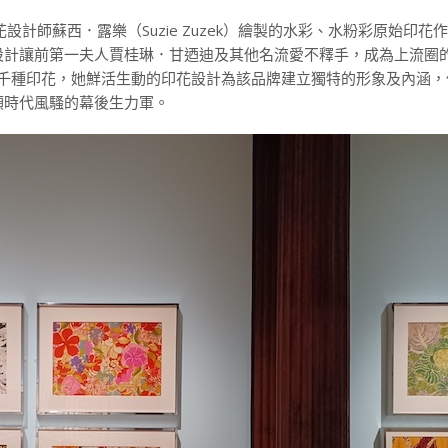
計師蘇西．露樂（Suzie Zuzek）繪製的水彩、水粉彩原始印花
設計讓前第一夫人賈桂琳．甘迺迪及其他名流愛不釋手，成為上流圈
）設計超過千種印花，她鮮活生動的印花設計為該品牌建立獨特的形象及內涵
領時代風騷的幕後生力軍。