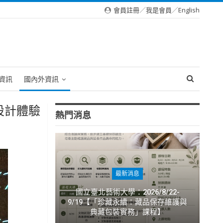
會員註冊
／
我是會員
／
English
資訊
國內外資訊
設計體驗
熱門消息
最新消息
國立臺北藝術大學：2026/8/22-
9/19【「珍藏永續：藏品保存維護與
典藏包裝實務」課程】