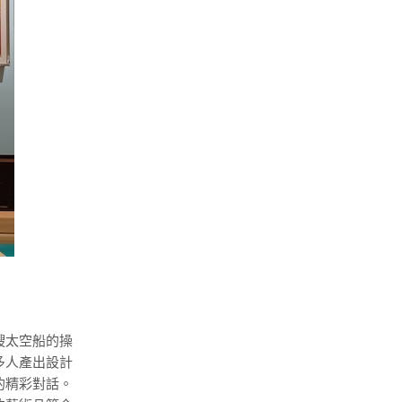
艘太空船的操
多人產出設計
的精彩對話。