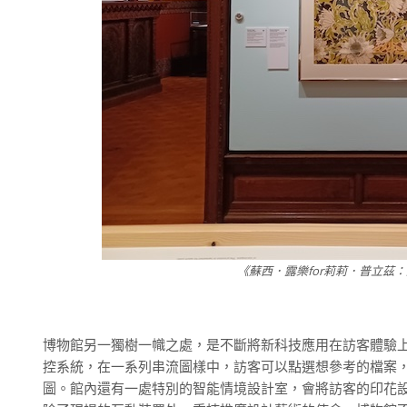
《蘇西．露樂for莉莉．普立茲：塑造
博物館另一獨樹一幟之處，是不斷將新科技應用在訪客體驗
控系統，在一系列串流圖樣中，訪客可以點選想參考的檔案
圖。館內還有一處特別的智能情境設計室，會將訪客的印花