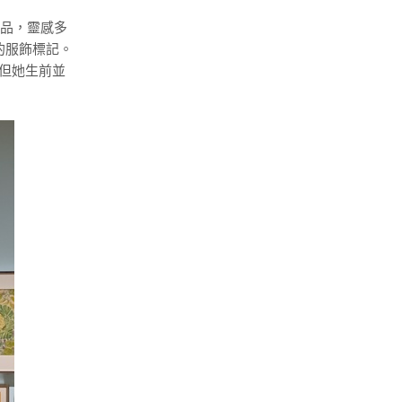
作品，靈感多
的服飾標記。
，但她生前並