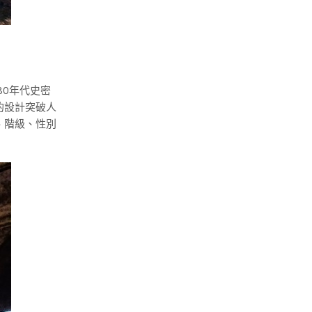
80年代史密
的設計突破人
、階級、性別