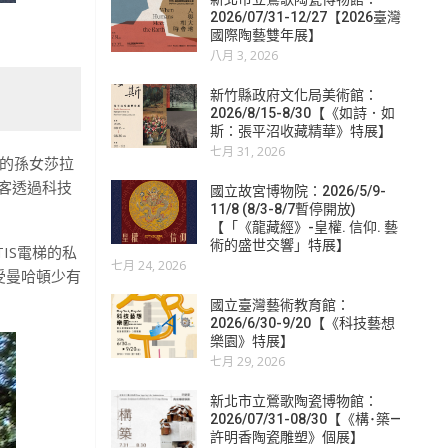
2026/07/31-12/27【2026臺灣
國際陶藝雙年展】
八月 3, 2026
新竹縣政府文化局美術館：
2026/8/15-8/30【《如詩．如
斯：張平沼收藏精華》特展】
七月 31, 2026
伊特的孫女莎拉
客透過科技
國立故宮博物院：2026/5/9-
11/8 (8/3-8/7暫停開放)
【「《龍藏經》-皇權. 信仰. 藝
術的盛世交響」特展】
IS電梯的私
七月 24, 2026
受曼哈頓少有
國立臺灣藝術教育館：
2026/6/30-9/20【《科技藝想
樂園》特展】
七月 29, 2026
新北市立鶯歌陶瓷博物館：
2026/07/31-08/30【《構･築—
許明香陶瓷雕塑》個展】