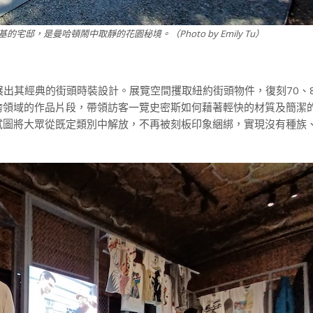
邸，是曼哈頓鬧中取靜的花園秘境。（Photo by Emily Tu）
特展，展出其經典的街頭時裝設計。展覽空間攫取紐約街頭物件，復刻70、
跨領域的作品片段，帶領訪客一覽史密斯如何藉著輕快的材質及簡潔
試圖將大眾從既定類別中解放，不再被刻板印象綑綁，實現沒有種族