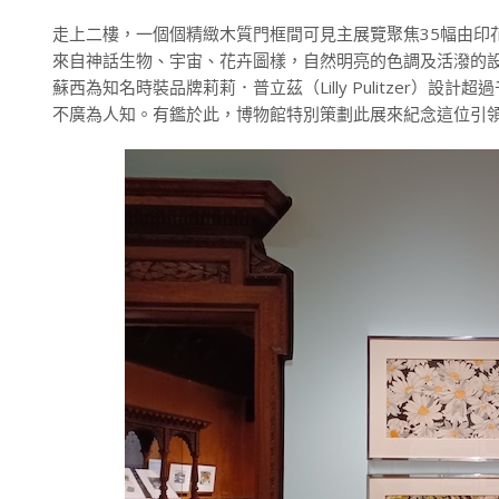
走上二樓，一個個精緻木質門框間可見主展覽聚焦35幅由印花設
來自神話生物、宇宙、花卉圖樣，自然明亮的色調及活潑的
蘇西為知名時裝品牌莉莉．普立茲（Lilly Pulitzer
不廣為人知。有鑑於此，博物館特別策劃此展來紀念這位引